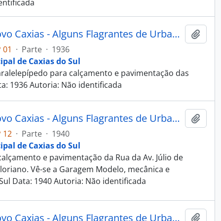
entificada
Fotografia - Obras do Estado Novo Caxias - Alguns Flagrantes de Urbanização e Saneamento - Administração Dante Marcucci
Adici
 01
·
Parte
·
1936
ipal de Caxias do Sul
ralelepípedo para calçamento e pavimentação das
ta: 1936 Autoria: Não identificada
Fotografia - Obras do Estado Novo Caxias - Alguns Flagrantes de Urbanização e Saneamento - Administração Dante Marcucci
Adici
 12
·
Parte
·
1940
ipal de Caxias do Sul
alçamento e pavimentação da Rua da Av. Júlio de
Floriano. Vê-se a Garagem Modelo, mecânica e
Sul Data: 1940 Autoria: Não identificada
Fotografia - Obras do Estado Novo Caxias - Alguns Flagrantes de Urbanização e Saneamento - Administração Dante Marcucci
Adici