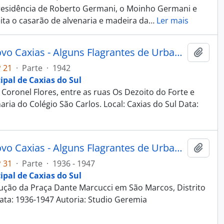
 residência de Roberto Germani, o Moinho Germani e
eita o casarão de alvenaria e madeira da
…
Ler mais
Fotografia - Obras do Estado Novo Caxias - Alguns Flagrantes de Urbanização e Saneamento - Administração Dante Marcucci
Adici
 21
·
Parte
·
1942
ipal de Caxias do Sul
Coronel Flores, entre as ruas Os Dezoito do Forte e
ria do Colégio São Carlos. Local: Caxias do Sul Data:
Fotografia - Obras do Estado Novo Caxias - Alguns Flagrantes de Urbanização e Saneamento - Administração Dante Marcucci
Adici
 31
·
Parte
·
1936 - 1947
ipal de Caxias do Sul
ução da Praça Dante Marcucci em São Marcos, Distrito
Data: 1936-1947 Autoria: Studio Geremia