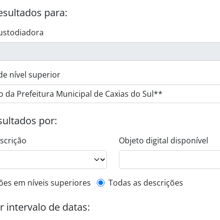
esultados para:
ustodiadora
de nível superior
esultados por:
escrição
Objeto digital disponível
de descrição de nível superior
ões em níveis superiores
Todas as descrições
or intervalo de datas: