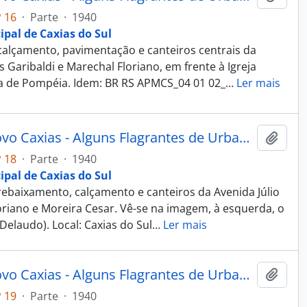
 16
·
Parte
·
1940
ipal de Caxias do Sul
alçamento, pavimentação e canteiros centrais da
s Garibaldi e Marechal Floriano, em frente à Igreja
a de Pompéia. Idem: BR RS APMCS_04 01 02_
…
Ler mais
Fotografia - Obras do Estado Novo Caxias - Alguns Flagrantes de Urbanização e Saneamento - Administração Dante Marcucci
Adici
 18
·
Parte
·
1940
ipal de Caxias do Sul
ebaixamento, calçamento e canteiros da Avenida Júlio
oriano e Moreira Cesar. Vê-se na imagem, à esquerda, o
 Delaudo). Local: Caxias do Sul
…
Ler mais
Fotografia - Obras do Estado Novo Caxias - Alguns Flagrantes de Urbanização e Saneamento - Administração Dante Marcucci
Adici
 19
·
Parte
·
1940