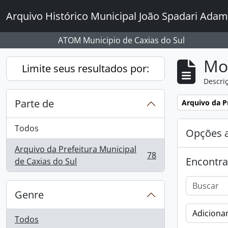
Skip to main content
Arquivo Histórico Municipal João Spadari Adam
ATOM Municipio de Caxias do Sul
Mo
Limite seus resultados por:
Descriç
Parte de
Remover filtro
Arquivo da Pr
Todos
Opções 
Arquivo da Prefeitura Municipal
78
Encontra
, 78 resultados
de Caxias do Sul
Genre
Adicionar
Todos