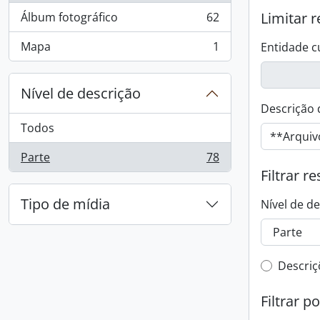
Limitar r
Álbum fotográfico
62
, 62 resultados
Mapa
1
Entidade c
, 1 resultados
Nível de descrição
Descrição 
Todos
Parte
78
, 78 resultados
Filtrar r
Tipo de mídia
Nível de d
Filtro 
Descriç
Filtrar p