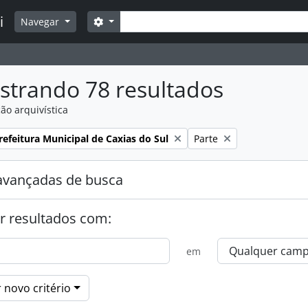
Buscar
i
Opções de busca
Navegar
strando 78 resultados
ão arquivística
:
Remover filtro:
efeitura Municipal de Caxias do Sul
Parte
avançadas de busca
r resultados com:
em
 novo critério