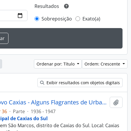
Resultados
Sobreposição
Exato(a)
Ordenar por: Título
Ordem: Crescente
Exibir resultados com objetos digitais
Fotografia - Obras do Estado Novo Caxias - Alguns Flagrantes de Urbanização e Saneamento - Administração Dante Marcucci
Adici
 36
·
Parte
·
1936 - 1947
ipal de Caxias do Sul
em São Marcos, distrito de Caxias do Sul. Local: Caxias