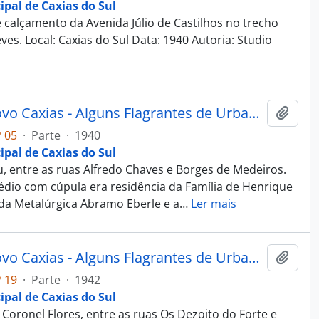
ipal de Caxias do Sul
calçamento da Avenida Júlio de Castilhos no trecho
es. Local: Caxias do Sul Data: 1940 Autoria: Studio
Fotografia - Obras do Estado Novo Caxias - Alguns Flagrantes de Urbanização e Saneamento - Administração Dante Marcucci
Adici
 05
·
Parte
·
1940
ipal de Caxias do Sul
 entre as ruas Alfredo Chaves e Borges de Medeiros.
rédio com cúpula era residência da Família de Henrique
da Metalúrgica Abramo Eberle e a
…
Ler mais
Fotografia - Obras do Estado Novo Caxias - Alguns Flagrantes de Urbanização e Saneamento - Administração Dante Marcucci
Adici
 19
·
Parte
·
1942
ipal de Caxias do Sul
Coronel Flores, entre as ruas Os Dezoito do Forte e