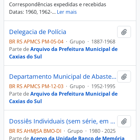
Correspondências expedidas e recebidas
Datas: 1960, 1962-
…
Ler mais
Delegacia de Polícia
Adici
BR RS APMCS PM-05-04
·
Grupo
·
1887-1968
Parte de
Arquivo da Prefeitura Municipal de
Caxias do Sul
Departamento Municipal de Abastecimento Público
Adici
BR RS APMCS PM-12-03
·
Grupo
·
1952-1995
Parte de
Arquivo da Prefeitura Municipal de
Caxias do Sul
Dossiês Individuais (sem série, em processamento)
Adici
BR RS AHMJSA BMO-DI
·
Grupo
·
1980 - 2025
Parte de
Acervo da Unidade Banco de Memória