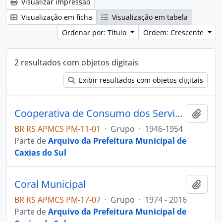
Visualizar impressão
Visualização em ficha
Visualização em tabela
Ordenar por: Título
Ordem: Crescente
2 resultados com objetos digitais
Exibir resultados com objetos digitais
Cooperativa de Consumo dos Servidores Públicos Ltda
Adici
BR RS APMCS PM-11-01
·
Grupo
·
1946-1954
Parte de
Arquivo da Prefeitura Municipal de
Caxias do Sul
Coral Municipal
Adici
BR RS APMCS PM-17-07
·
Grupo
·
1974 - 2016
Parte de
Arquivo da Prefeitura Municipal de