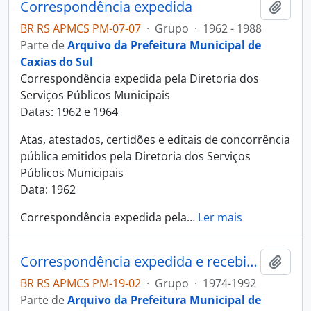
Correspondência expedida
Adici
BR RS APMCS PM-07-07
·
Grupo
·
1962 - 1988
Parte de
Arquivo da Prefeitura Municipal de
Caxias do Sul
Correspondência expedida pela Diretoria dos
Serviços Públicos Municipais
Datas: 1962 e 1964
Atas, atestados, certidões e editais de concorrência
pública emitidos pela Diretoria dos Serviços
Públicos Municipais
Data: 1962
Correspondência expedida pela
…
Ler mais
Correspondência expedida e recebida - Planejamento
Adici
BR RS APMCS PM-19-02
·
Grupo
·
1974-1992
Parte de
Arquivo da Prefeitura Municipal de