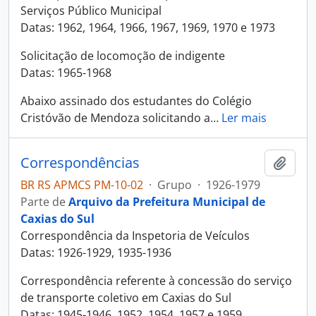
Serviços Público Municipal
Datas: 1962, 1964, 1966, 1967, 1969, 1970 e 1973
Solicitação de locomoção de indigente
Datas: 1965-1968
Abaixo assinado dos estudantes do Colégio
Cristóvão de Mendoza solicitando a
…
Ler mais
Correspondências
Adici
BR RS APMCS PM-10-02
·
Grupo
·
1926-1979
Parte de
Arquivo da Prefeitura Municipal de
Caxias do Sul
Correspondência da Inspetoria de Veículos
Datas: 1926-1929, 1935-1936
Correspondência referente à concessão do serviço
de transporte coletivo em Caxias do Sul
Datas: 1945-1946, 1952, 1954, 1957 e 1959