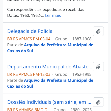
Correspondências expedidas e recebidas
Datas: 1960, 1962-
…
Ler mais
Delegacia de Polícia
Adici
BR RS APMCS PM-05-04
·
Grupo
·
1887-1968
Parte de
Arquivo da Prefeitura Municipal de
Caxias do Sul
Departamento Municipal de Abastecimento Público
Adici
BR RS APMCS PM-12-03
·
Grupo
·
1952-1995
Parte de
Arquivo da Prefeitura Municipal de
Caxias do Sul
Dossiês Individuais (sem série, em processamento)
Adici
BR RS AHMJSA BMO-DI
·
Grupo
·
1980 - 2025