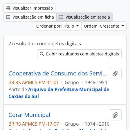
Visualizar impressão
Visualização em ficha
Visualização em tabela
Ordenar por: Título
Ordem: Crescente
2 resultados com objetos digitais
Exibir resultados com objetos digitais
Cooperativa de Consumo dos Servidores Públicos Ltda
Adici
BR RS APMCS PM-11-01
·
Grupo
·
1946-1954
Parte de
Arquivo da Prefeitura Municipal de
Caxias do Sul
Coral Municipal
Adici
BR RS APMCS PM-17-07
·
Grupo
·
1974 - 2016