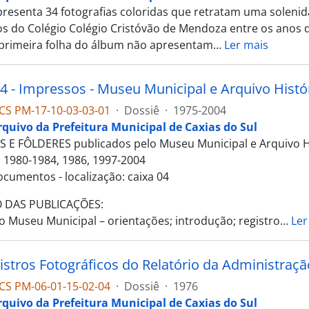
resenta 34 fotografias coloridas que retratam uma solenid
os do Colégio Colégio Cristóvão de Mendoza entre os anos d
 primeira folha do álbum não apresentam
…
Ler mais
4 - Impressos - Museu Municipal e Arquivo Histó
CS PM-17-10-03-03-01
·
Dossiê
·
1975-2004
rquivo da Prefeitura Municipal de Caxias do Sul
E FÔLDERES publicados pelo Museu Municipal e Arquivo Hi
, 1980-1984, 1986, 1997-2004
ocumentos - localização: caixa 04
 DAS PUBLICAÇÕES:
o Museu Municipal – orientações; introdução; registro
…
Ler
istros Fotográficos do Relatório da Administraç
CS PM-06-01-15-02-04
·
Dossiê
·
1976
rquivo da Prefeitura Municipal de Caxias do Sul