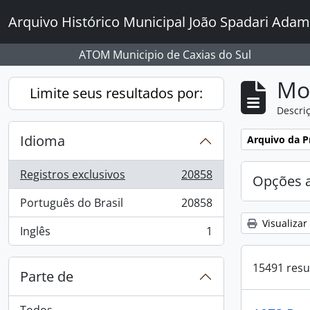
Skip to main content
Arquivo Histórico Municipal João Spadari Adam
ATOM Municipio de Caxias do Sul
Mo
Limite seus resultados por:
Descriç
Idioma
Remover filtro
Arquivo da Pr
Registros exclusivos
20858
Opções 
, 20858 resultados
Português do Brasil
20858
, 20858 resultados
Visualizar
Inglês
1
, 1 resultados
15491 resu
Parte de