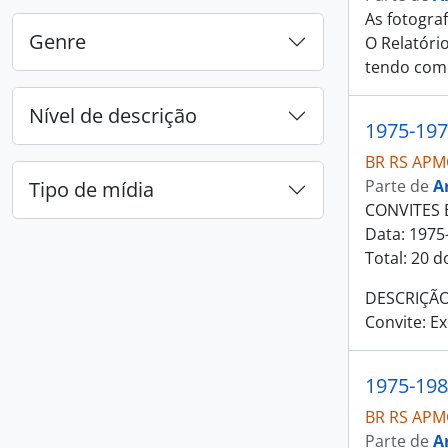
As fotogra
Genre
O Relatóri
tendo com
Nível de descrição
1975-197
BR RS APM
Parte de
A
Tipo de mídia
CONVITES E
Data: 1975
Total: 20 d
DESCRIÇÃO
Convite: Ex
1975-198
BR RS APM
Parte de
A