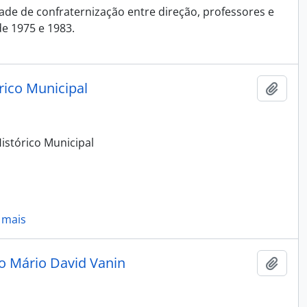
ade de confraternização entre direção, professores e
e 1975 e 1983.
rico Municipal
Adici
stórico Municipal
 mais
ão Mário David Vanin
Adici