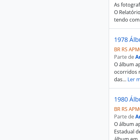
As fotogra
O Relatóri
tendo com
1978 Álb
BR RS APM
Parte de
A
O álbum ap
ocorridos 
das
…
Ler m
1980 Álb
BR RS APM
Parte de
A
O álbum ap
Estadual d
álbum em