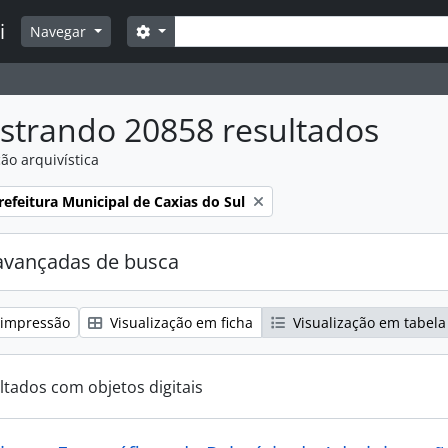
Buscar
i
Opções de busca
Navegar
strando 20858 resultados
ão arquivística
:
efeitura Municipal de Caxias do Sul
avançadas de busca
 impressão
Visualização em ficha
Visualização em tabela
ltados com objetos digitais