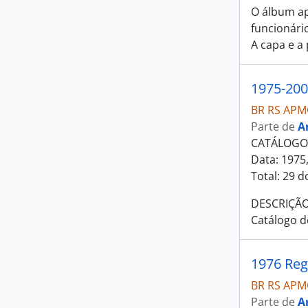
O álbum ap
funcionári
A capa e a
1975-200
BR RS APM
Parte de
A
CATÁLOGOS 
Data: 1975
Total: 29 d
DESCRIÇÃO
Catálogo d
1976 Reg
BR RS APM
Parte de
A