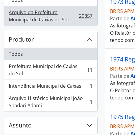
Todos
1973 Reg
BR RS APM
Arquivo da Prefeitura
20857
Parte de
A
, 20857 resultados
Municipal de Caxias do Sul
As fotogra
O Relatóri
Produtor
tendo com
Todos
1974 Reg
Prefeitura Municipal de Caxias
BR RS APM
11
, 11 resultados
do Sul
Parte de
A
As fotogra
Intendência Municipal de Caxias
1
, 1 resultados
O Relatóri
tendo com
Arquivo Histórico Municipal João
1
, 1 resultados
Spadari Adami
1975 Reg
Assunto
BR RS APM
Parte de
A