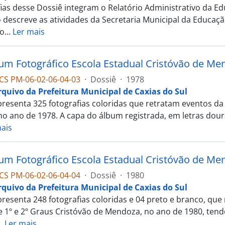
fias desse Dossiê integram o Relatório Administrativo da E
o descreve as atividades da Secretaria Municipal da Educaçã
o
…
Ler mais
um Fotográfico Escola Estadual Cristóvão de Me
CS PM-06-02-06-04-03
·
Dossiê
·
1978
rquivo da Prefeitura Municipal de Caxias do Sul
resenta 325 fotografias coloridas que retratam eventos da
no ano de 1978. A capa do álbum registrada, em letras dour
ais
um Fotográfico Escola Estadual Cristóvão de Me
CS PM-06-02-06-04-04
·
Dossiê
·
1980
rquivo da Prefeitura Municipal de Caxias do Sul
resenta 248 fotografias coloridas e 04 preto e branco, qu
e 1º e 2º Graus Cristóvão de Mendoza, no ano de 1980, tend
…
Ler mais