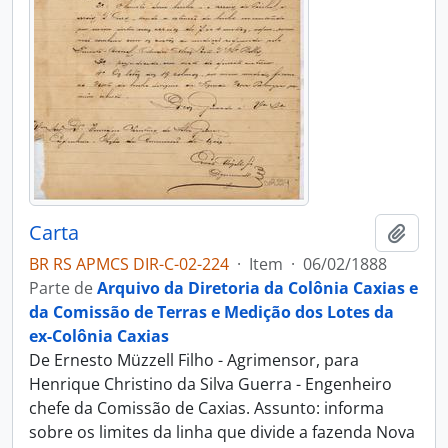
Carta
Adici
BR RS APMCS DIR-C-02-224
·
Item
·
06/02/1888
Parte de
Arquivo da Diretoria da Colônia Caxias e
da Comissão de Terras e Medição dos Lotes da
ex-Colônia Caxias
De Ernesto Müzzell Filho - Agrimensor, para
Henrique Christino da Silva Guerra - Engenheiro
chefe da Comissão de Caxias. Assunto: informa
sobre os limites da linha que divide a fazenda Nova