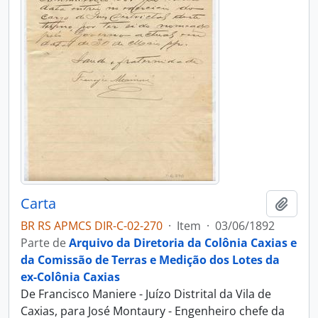
Carta
Adici
BR RS APMCS DIR-C-02-270
·
Item
·
03/06/1892
Parte de
Arquivo da Diretoria da Colônia Caxias e
da Comissão de Terras e Medição dos Lotes da
ex-Colônia Caxias
De Francisco Maniere - Juízo Distrital da Vila de
Caxias, para José Montaury - Engenheiro chefe da