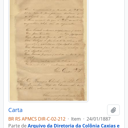
Carta
Adici
BR RS APMCS DIR-C-02-212
·
Item
·
24/01/1887
Parte de
Arquivo da Diretoria da Colônia Caxias e