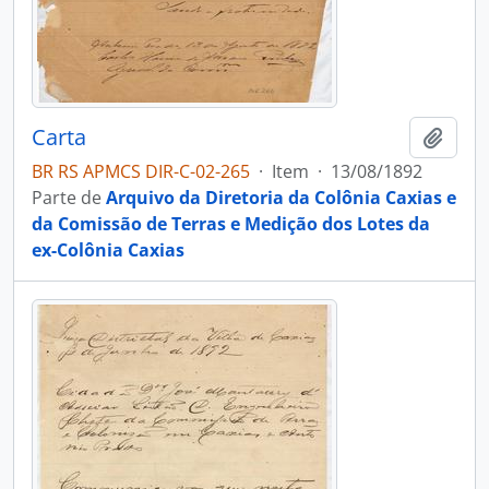
Carta
Adici
BR RS APMCS DIR-C-02-265
·
Item
·
13/08/1892
Parte de
Arquivo da Diretoria da Colônia Caxias e
da Comissão de Terras e Medição dos Lotes da
ex-Colônia Caxias