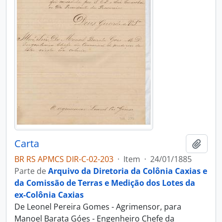
Carta
Adici
BR RS APMCS DIR-C-02-203
·
Item
·
24/01/1885
Parte de
Arquivo da Diretoria da Colônia Caxias e
da Comissão de Terras e Medição dos Lotes da
ex-Colônia Caxias
De Leonel Pereira Gomes - Agrimensor, para
Manoel Barata Góes - Engenheiro Chefe da