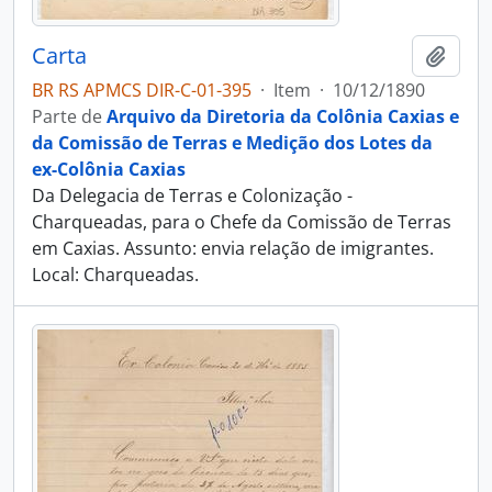
Carta
Adici
BR RS APMCS DIR-C-01-395
·
Item
·
10/12/1890
Parte de
Arquivo da Diretoria da Colônia Caxias e
da Comissão de Terras e Medição dos Lotes da
ex-Colônia Caxias
Da Delegacia de Terras e Colonização -
Charqueadas, para o Chefe da Comissão de Terras
em Caxias. Assunto: envia relação de imigrantes.
Local: Charqueadas.