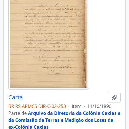
Carta
Adici
BR RS APMCS DIR-C-02-253
·
Item
·
11/10/1890
Parte de
Arquivo da Diretoria da Colônia Caxias e
da Comissão de Terras e Medição dos Lotes da
ex-Colônia Caxias