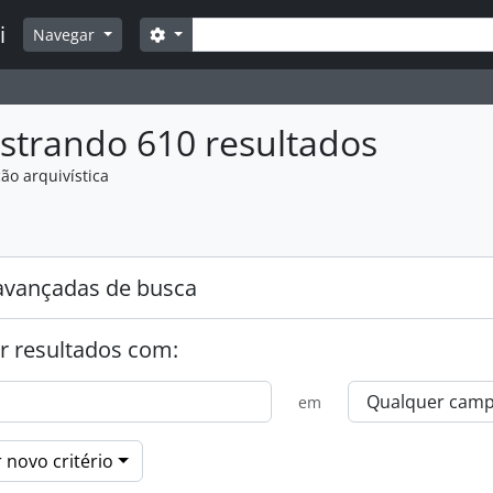
Buscar
i
Opções de busca
Navegar
strando 610 resultados
ão arquivística
:
avançadas de busca
r resultados com:
em
 novo critério