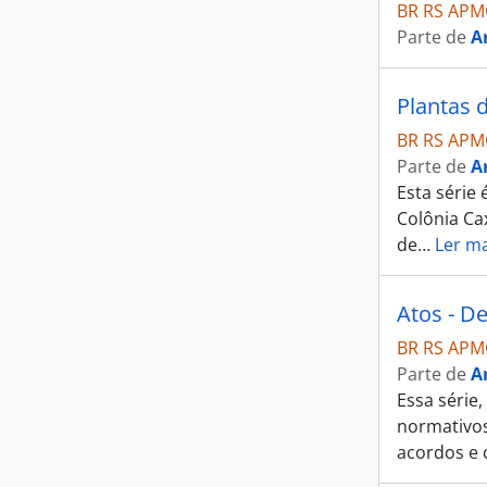
BR RS APM
Parte de
A
Plantas 
BR RS APM
Parte de
A
Esta série 
Colônia Cax
de
…
Ler ma
Atos - De
BR RS APM
Parte de
A
Essa série
normativos
acordos e 