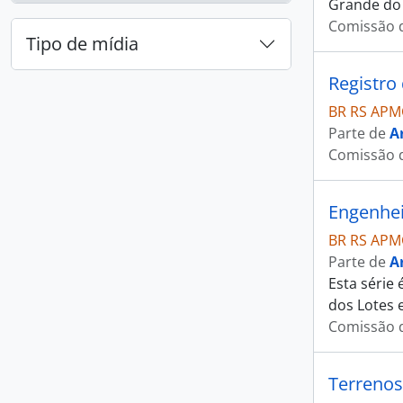
Grande do 
Comissão d
Tipo de mídia
Registro
BR RS APM
Parte de
A
Comissão d
Engenhei
BR RS APM
Parte de
A
Esta série
dos Lotes 
Comissão d
Terrenos