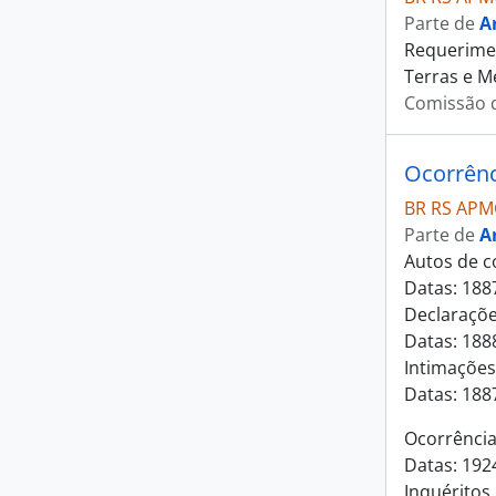
Parte de
A
Requerimen
Terras e M
Comissão d
Ocorrênci
BR RS APM
Parte de
A
Autos de co
Datas: 1887
Declarações
Datas: 1888
Intimações
Datas: 188
Ocorrências
Datas: 192
Inquéritos 