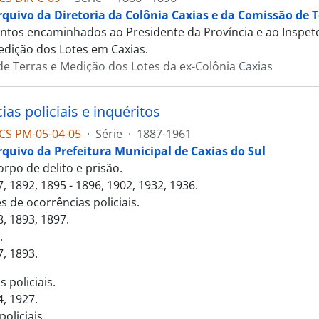
rquivo da Diretoria da Colônia Caxias e da Comissão de T
tos encaminhados ao Presidente da Província e ao Inspeto
edição dos Lotes em Caxias.
e Terras e Medição dos Lotes da ex-Colônia Caxias
as policiais e inquéritos
CS PM-05-04-05
·
Série
·
1887-1961
rquivo da Prefeitura Municipal de Caxias do Sul
rpo de delito e prisão.
, 1892, 1895 - 1896, 1902, 1932, 1936.
 de ocorrências policiais.
, 1893, 1897.
.
7, 1893.
 policiais.
4, 1927.
policiais.