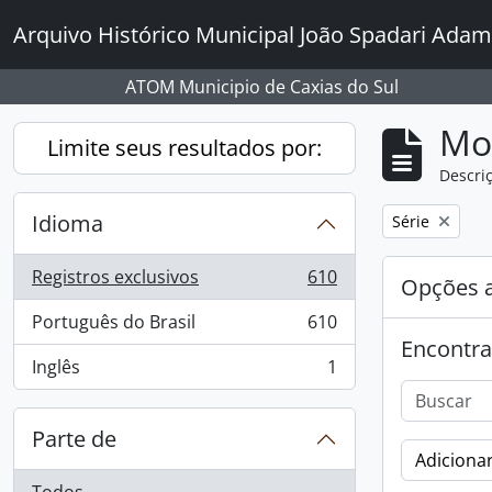
Skip to main content
Arquivo Histórico Municipal João Spadari Adam
ATOM Municipio de Caxias do Sul
Mo
Limite seus resultados por:
Descriç
Idioma
Remover filtro
Série
Registros exclusivos
610
Opções 
, 610 resultados
Português do Brasil
610
, 610 resultados
Encontra
Inglês
1
, 1 resultados
Parte de
Adicionar