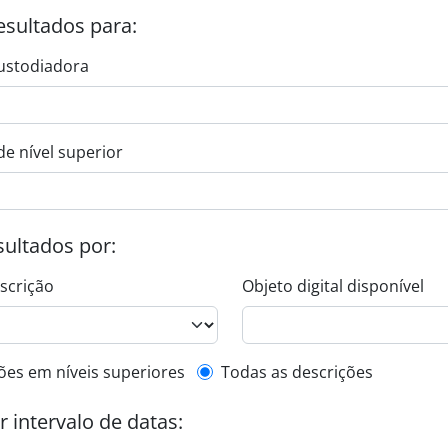
esultados para:
ustodiadora
de nível superior
esultados por:
escrição
Objeto digital disponível
de descrição de nível superior
ões em níveis superiores
Todas as descrições
or intervalo de datas: