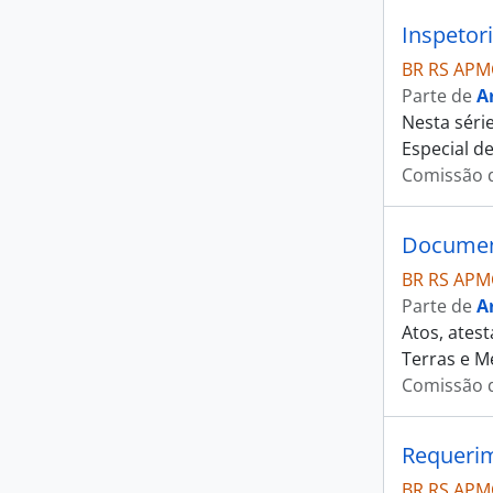
Inspetor
BR RS APM
Parte de
A
Nesta séri
Especial d
Comissão d
Document
BR RS APM
Parte de
A
Atos, ates
Terras e M
Comissão d
Requeri
BR RS APM