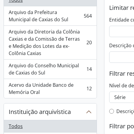
Todos
Limitar r
Arquivo da Prefeitura
564
, 564 resultados
Municipal de Caxias do Sul
Entidade c
Arquivo da Diretoria da Colônia
Caxias e da Comissão de Terras
20
Descrição 
, 20 resultados
e Medição dos Lotes da ex-
Colônia Caxias
Arquivo do Conselho Municipal
14
, 14 resultados
de Caxias do Sul
Filtrar r
Acervo da Unidade Banco de
Nível de d
12
, 12 resultados
Memória Oral
Instituição arquivística
Filtro 
Descriç
Filtrar p
Todos