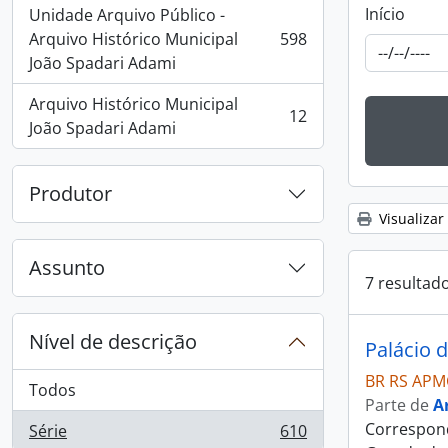
Início
Unidade Arquivo Público -
Arquivo Histórico Municipal
598
, 598 resultados
João Spadari Adami
Arquivo Histórico Municipal
12
, 12 resultados
João Spadari Adami
Produtor
Visualizar
Assunto
7 resultad
Nível de descrição
Palácio 
BR RS APM
Todos
Parte de
A
Correspond
Série
610
, 610 resultados