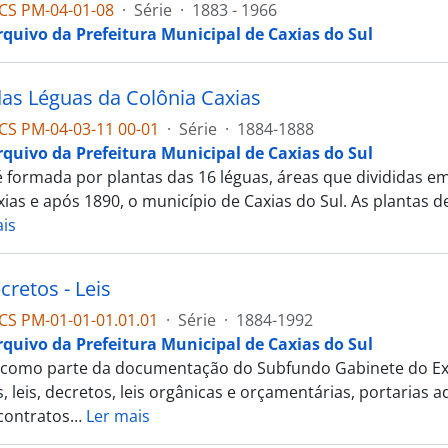
CS PM-04-01-08
·
Série
·
1883 - 1966
rquivo da Prefeitura Municipal de Caxias do Sul
das Léguas da Colônia Caxias
CS PM-04-03-11 00-01
·
Série
·
1884-1888
rquivo da Prefeitura Municipal de Caxias do Sul
é formada por plantas das 16 léguas, áreas que divididas em
ias e após 1890, o município de Caxias do Sul. As plantas d
is
cretos - Leis
CS PM-01-01-01.01.01
·
Série
·
1884-1992
rquivo da Prefeitura Municipal de Caxias do Sul
, como parte da documentação do Subfundo Gabinete do Ex
, leis, decretos, leis orgânicas e orçamentárias, portaria
contratos
…
Ler mais