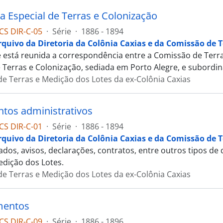
ia Especial de Terras e Colonização
CS DIR-C-05
·
Série
·
1886 - 1894
rquivo da Diretoria da Colônia Caxias e da Comissão de T
e está reunida a correspondência entre a Comissão de Terr
e Terras e Colonização, sediada em Porto Alegre, e subordin
e Terras e Medição dos Lotes da ex-Colônia Caxias
os administrativos
CS DIR-C-01
·
Série
·
1886 - 1894
rquivo da Diretoria da Colônia Caxias e da Comissão de T
tados, avisos, declarações, contratos, entre outros tipos 
edição dos Lotes.
e Terras e Medição dos Lotes da ex-Colônia Caxias
mentos
CS DIR-C-09
·
Série
·
1886 - 1896