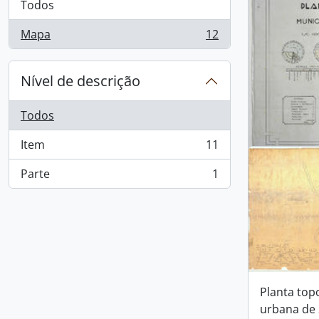
Todos
Mapa
12
, 12 resultados
Nível de descrição
Todos
Item
11
, 11 resultados
Parte
1
, 1 resultados
Planta ger
Caxias - Div
Planta top
urbana de 