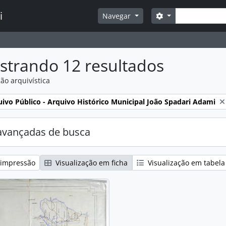
Buscar
i
Opções de busca
Navegar
strando 12 resultados
ão arquivística
:
ivo Público - Arquivo Histórico Municipal João Spadari Adami
avançadas de busca
 impressão
Visualização em ficha
Visualização em tabela