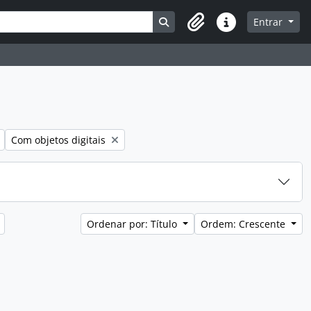
Busque na página de navegaç
Entrar
Atalhos
Remover filtro:
Com objetos digitais
Ordenar por: Título
Ordem: Crescente