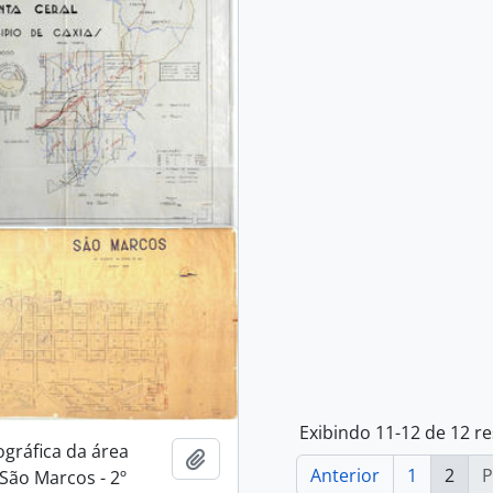
al do Município de
Adicionar a área de transferência
isão territorial
Exibindo 11-12 de 12 r
ográfica da área
Adicionar a área de transferência
Anterior
1
2
P
São Marcos - 2º