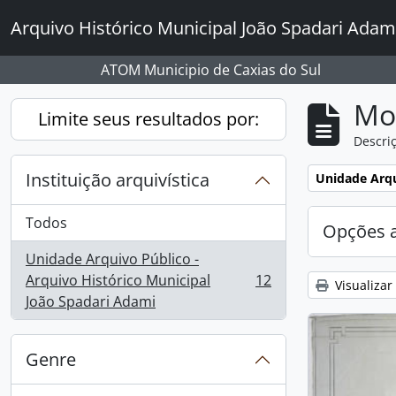
Skip to main content
Arquivo Histórico Municipal João Spadari Adam
ATOM Municipio de Caxias do Sul
Mo
Limite seus resultados por:
Descriç
Instituição arquivística
Remover filtro
Unidade Arqu
Todos
Opções 
Unidade Arquivo Público -
Arquivo Histórico Municipal
12
Visualizar
, 12 resultados
João Spadari Adami
Genre