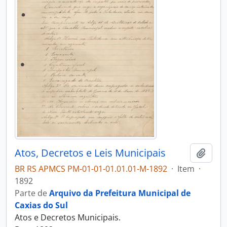
Atos, Decretos e Leis Municipais
Adici
BR RS APMCS PM-01-01-01.01.01-M-1892
·
Item
·
1892
Parte de
Arquivo da Prefeitura Municipal de
Caxias do Sul
Atos e Decretos Municipais.