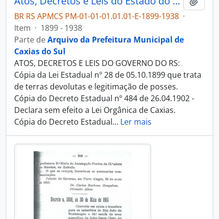
Atos, Decretos e Leis do Estado do Rio Grande do Sul e do Governo Federal
Adici
BR RS APMCS PM-01-01-01.01.01-E-1899-1938
·
Item
·
1899 - 1938
Parte de
Arquivo da Prefeitura Municipal de
Caxias do Sul
ATOS, DECRETOS E LEIS DO GOVERNO DO RS:
Cópia da Lei Estadual nº 28 de 05.10.1899 que trata
de terras devolutas e legitimação de posses.
Cópia do Decreto Estadual nº 484 de 26.04.1902 -
Declara sem efeito a Lei Orgânica de Caxias.
Cópia do Decreto Estadual
…
Ler mais