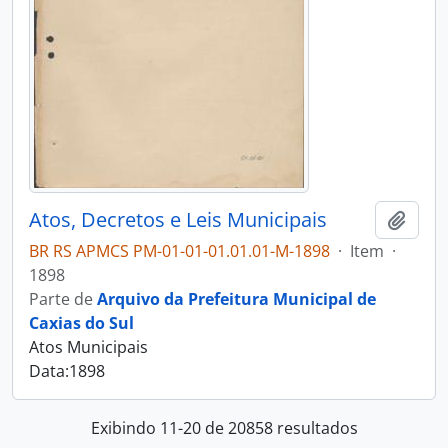
Atos, Decretos e Leis Municipais
Adici
BR RS APMCS PM-01-01-01.01.01-M-1898
·
Item
·
1898
Parte de
Arquivo da Prefeitura Municipal de
Caxias do Sul
Atos Municipais
Data:1898
Exibindo 11-20 de 20858 resultados