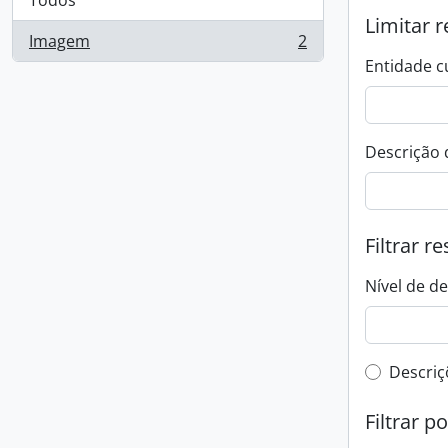
Todos
Limitar r
Imagem
2
, 2 resultados
Entidade c
Descrição 
Filtrar r
Nível de d
Filtro 
Descriç
Filtrar p