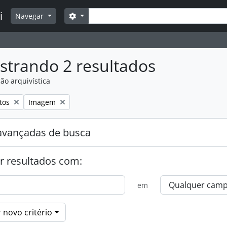
Buscar
i
Opções de busca
Navegar
strando 2 resultados
ão arquivística
:
Remover filtro:
tos
Imagem
avançadas de busca
r resultados com:
em
 novo critério