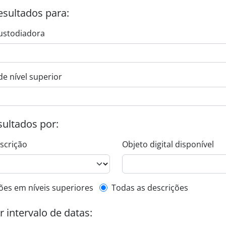
esultados para:
ustodiadora
de nível superior
esultados por:
escrição
Objeto digital disponível
de descrição de nível superior
ões em níveis superiores
Todas as descrições
or intervalo de datas: