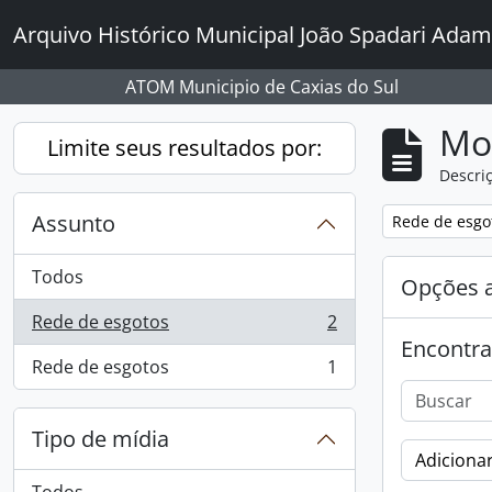
Skip to main content
Arquivo Histórico Municipal João Spadari Adam
ATOM Municipio de Caxias do Sul
Mo
Limite seus resultados por:
Descriç
Assunto
Remover filtro
Rede de esgo
Todos
Opções 
Rede de esgotos
2
, 2 resultados
Encontra
Rede de esgotos
1
, 1 resultados
Tipo de mídia
Adicionar