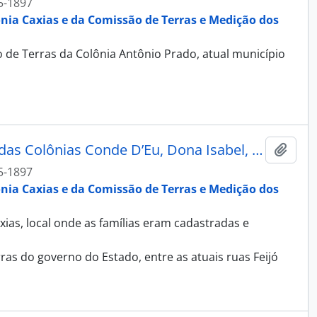
5-1897
ônia Caxias e da Comissão de Terras e Medição dos
de Terras da Colônia Antônio Prado, atual município
Fotografia - Álbum Recordação das Colônias Conde D’Eu, Dona Isabel, Alfredo Chaves, Antonio Prado e Caxias
Adici
5-1897
ônia Caxias e da Comissão de Terras e Medição dos
ias, local onde as famílias eram cadastradas e
ras do governo do Estado, entre as atuais ruas Feijó