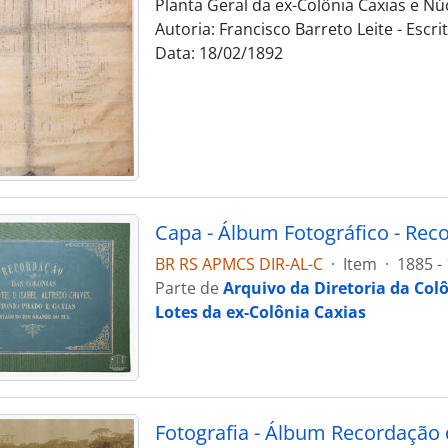
Planta Geral da ex-Colônia Caxias e N
Autoria: Francisco Barreto Leite - Escr
Data: 18/02/1892
BR RS APMCS DIR-AL-C
·
Item
·
1885 -
Parte de
Arquivo da Diretoria da Col
Lotes da ex-Colônia Caxias