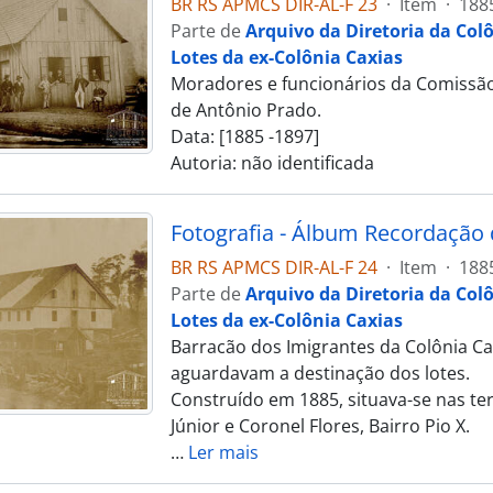
BR RS APMCS DIR-AL-F 23
·
Item
·
188
Parte de
Arquivo da Diretoria da Col
Lotes da ex-Colônia Caxias
Moradores e funcionários da Comissão 
de Antônio Prado.
Data: [1885 -1897]
Autoria: não identificada
BR RS APMCS DIR-AL-F 24
·
Item
·
188
Parte de
Arquivo da Diretoria da Col
Lotes da ex-Colônia Caxias
Barracão dos Imigrantes da Colônia Cax
aguardavam a destinação dos lotes.
Construído em 1885, situava-se nas ter
Júnior e Coronel Flores, Bairro Pio X.
…
Ler mais