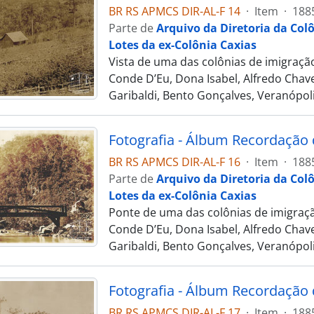
BR RS APMCS DIR-AL-F 14
·
Item
·
188
Parte de
Arquivo da Diretoria da Col
Lotes da ex-Colônia Caxias
Vista de uma das colônias de imigração
Conde D’Eu, Dona Isabel, Alfredo Chave
Garibaldi, Bento Gonçalves, Veranópoli
BR RS APMCS DIR-AL-F 16
·
Item
·
188
Parte de
Arquivo da Diretoria da Col
Lotes da ex-Colônia Caxias
Ponte de uma das colônias de imigraçã
Conde D’Eu, Dona Isabel, Alfredo Chave
Garibaldi, Bento Gonçalves, Veranópoli
BR RS APMCS DIR-AL-F 17
·
Item
·
188