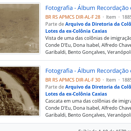
BR RS APMCS DIR-AL-F 28
·
Item
·
188
Parte de
Arquivo da Diretoria da Col
Lotes da ex-Colônia Caxias
Vista de uma das colônias de imigração
Conde D’Eu, Dona Isabel, Alfredo Chave
Garibaldi, Bento Gonçalves, Veranópoli
BR RS APMCS DIR-AL-F 30
·
Item
·
188
Parte de
Arquivo da Diretoria da Col
Lotes da ex-Colônia Caxias
Cascata em uma das colônias de imigra
Conde D’Eu, Dona Isabel, Alfredo Chave
Garibaldi, Bento Gonçalves, Veranópoli