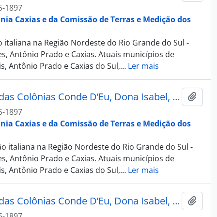
5-1897
ônia Caxias e da Comissão de Terras e Medição dos
 italiana na Região Nordeste do Rio Grande do Sul -
s, Antônio Prado e Caxias. Atuais municípios de
s, Antônio Prado e Caxias do Sul,
…
Ler mais
Fotografia - Álbum Recordação das Colônias Conde D’Eu, Dona Isabel, Alfredo Chaves, Antonio Prado e Caxias
Adici
5-1897
ônia Caxias e da Comissão de Terras e Medição dos
o italiana na Região Nordeste do Rio Grande do Sul -
s, Antônio Prado e Caxias. Atuais municípios de
s, Antônio Prado e Caxias do Sul,
…
Ler mais
Fotografia - Álbum Recordação das Colônias Conde D’Eu, Dona Isabel, Alfredo Chaves, Antonio Prado e Caxias
Adici
5-1897