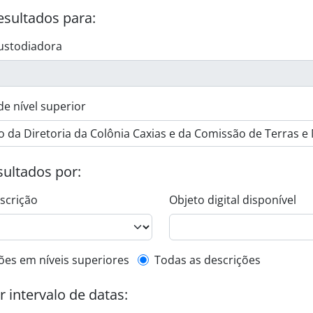
esultados para:
ustodiadora
de nível superior
esultados por:
escrição
Objeto digital disponível
de descrição de nível superior
ões em níveis superiores
Todas as descrições
or intervalo de datas: