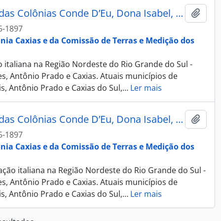
Fotografia - Álbum Recordação das Colônias Conde D’Eu, Dona Isabel, Alfredo Chaves, Antonio Prado e Caxias
Adici
5-1897
ônia Caxias e da Comissão de Terras e Medição dos
 italiana na Região Nordeste do Rio Grande do Sul -
s, Antônio Prado e Caxias. Atuais municípios de
s, Antônio Prado e Caxias do Sul,
…
Ler mais
Fotografia - Álbum Recordação das Colônias Conde D’Eu, Dona Isabel, Alfredo Chaves, Antonio Prado e Caxias
Adici
5-1897
ônia Caxias e da Comissão de Terras e Medição dos
ção italiana na Região Nordeste do Rio Grande do Sul -
s, Antônio Prado e Caxias. Atuais municípios de
s, Antônio Prado e Caxias do Sul,
…
Ler mais