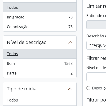
Limitar r
Todos
Entidade c
Imigração
73
, 73 resultados
Colonização
73
, 73 resultados
Descrição 
Nível de descrição
Todos
Filtrar r
Item
1568
, 1568 resultados
Nível de d
Parte
2
, 2 resultados
Filtro 
Tipo de mídia
Descriç
Filtrar p
Todos