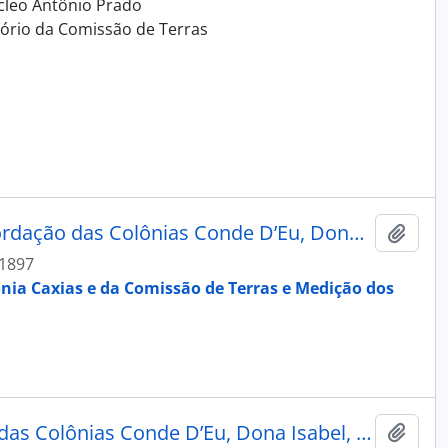
úcleo Antônio Prado
itório da Comissão de Terras
Capa - Álbum Fotográfico - Recordação das Colônias Conde D’Eu, Dona Isabel, Alfredo Chaves, Antonio Prado e Caxias
Adici
 1897
ônia Caxias e da Comissão de Terras e Medição dos
Fotografia - Álbum Recordação das Colônias Conde D’Eu, Dona Isabel, Alfredo Chaves, Antonio Prado e Caxias
Adici