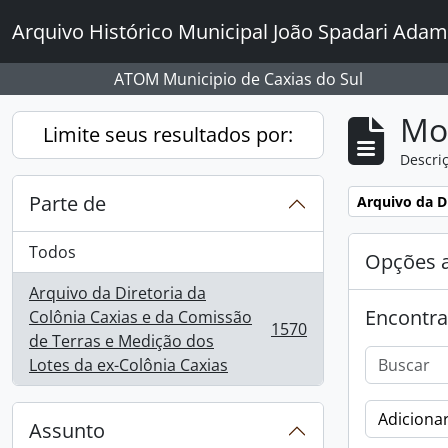
Skip to main content
Arquivo Histórico Municipal João Spadari Adam
ATOM Municipio de Caxias do Sul
Mo
Limite seus resultados por:
Descriç
Parte de
Remover filtro
Arquivo da D
Todos
Opções 
Arquivo da Diretoria da
Encontra
Colônia Caxias e da Comissão
1570
, 1570 resultados
de Terras e Medição dos
Lotes da ex-Colônia Caxias
Adicionar
Assunto