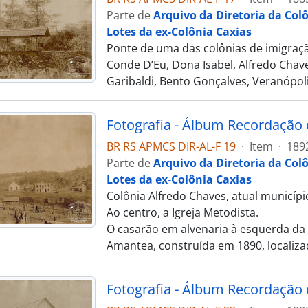
Parte de
Arquivo da Diretoria da Col
Lotes da ex-Colônia Caxias
Ponte de uma das colônias de imigraçã
Conde D’Eu, Dona Isabel, Alfredo Chave
Garibaldi, Bento Gonçalves, Veranópoli
BR RS APMCS DIR-AL-F 19
·
Item
·
189
Parte de
Arquivo da Diretoria da Col
Lotes da ex-Colônia Caxias
Colônia Alfredo Chaves, atual municípi
Ao centro, a Igreja Metodista.
O casarão em alvenaria à esquerda da i
Amantea, construída em 1890, localiza