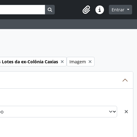
Busque na página de navegação
Entrar
Atalhos
Remover filtro:
 Lotes da ex-Colônia Caxias
Imagem