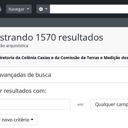
Buscar
i
Opções de busca
Navegar
strando 1570 resultados
ão arquivística
:
iretoria da Colônia Caxias e da Comissão de Terras e Medição dos
avançadas de busca
r resultados com:
em
 novo critério