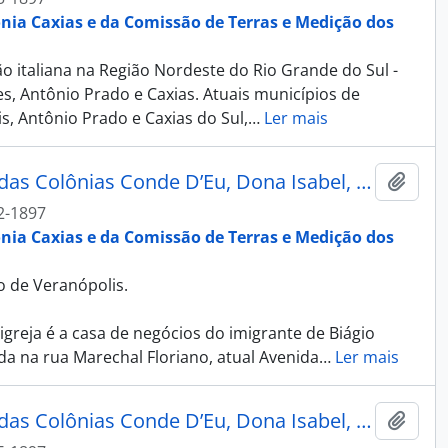
ônia Caxias e da Comissão de Terras e Medição dos
o italiana na Região Nordeste do Rio Grande do Sul -
s, Antônio Prado e Caxias. Atuais municípios de
s, Antônio Prado e Caxias do Sul,
…
Ler mais
Fotografia - Álbum Recordação das Colônias Conde D’Eu, Dona Isabel, Alfredo Chaves, Antonio Prado e Caxias
Adici
2-1897
ônia Caxias e da Comissão de Terras e Medição dos
o de Veranópolis.
greja é a casa de negócios do imigrante de Biágio
da na rua Marechal Floriano, atual Avenida
…
Ler mais
Fotografia - Álbum Recordação das Colônias Conde D’Eu, Dona Isabel, Alfredo Chaves, Antonio Prado e Caxias
Adici