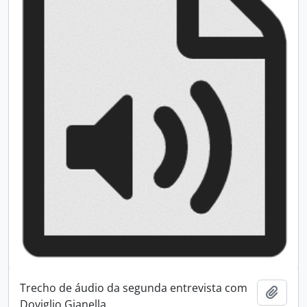
Trecho de áudio da segunda entrevista com
Adici
Doviglio Gianella