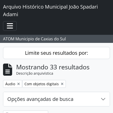
Skip to main content
Arquivo Histórico Municipal João Spadari
Adami
Toggle navigation
ATOM Municipio de Caxias do Sul
Limite seus resultados por:
Mostrando 33 resultados
Descrição arquivística
Remover filtro:
Remover filtro:
Áudio
Com objetos digitais
Opções avançadas de busca