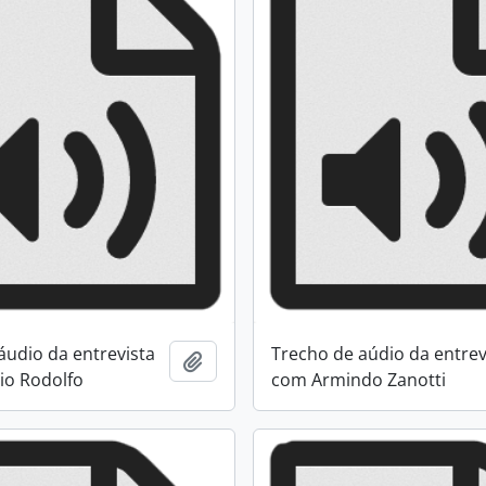
áudio da entrevista
Trecho de aúdio da entrev
Adicionar a área de transferência
io Rodolfo
com Armindo Zanotti