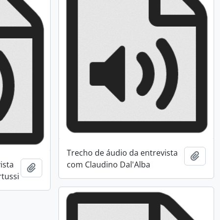
Trecho de áudio da entrevista
Adici
ista
com Claudino Dal'Alba
Adicionar a área de transferência
tussi