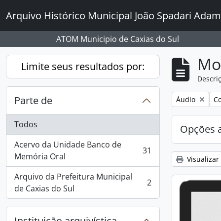
Skip to main content
Arquivo Histórico Municipal João Spadari Adam
ATOM Municipio de Caxias do Sul
Mo
Limite seus resultados por:
Descriç
Parte de
Remover filtro
Re
Áudio
Co
Todos
Opções 
Acervo da Unidade Banco de
31
, 31 resultados
Memória Oral
Visualizar
Arquivo da Prefeitura Municipal
2
, 2 resultados
de Caxias do Sul
Instituição arquivística