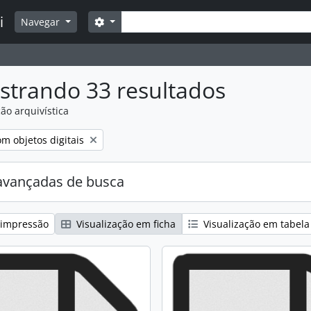
Buscar
i
Opções de busca
Navegar
strando 33 resultados
ão arquivística
:
mover filtro:
m objetos digitais
avançadas de busca
 impressão
Visualização em ficha
Visualização em tabela