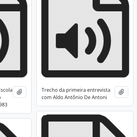
Escola
Trecho da primeira entrevista
Adicionar a área de transferência
Adici
o
com Aldo Antônio De Antoni
1983