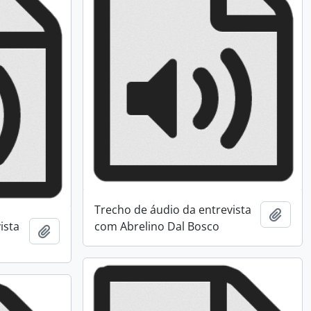
Trecho de áudio da entrevista
Adici
ista
com Abrelino Dal Bosco
Adicionar a área de transferência