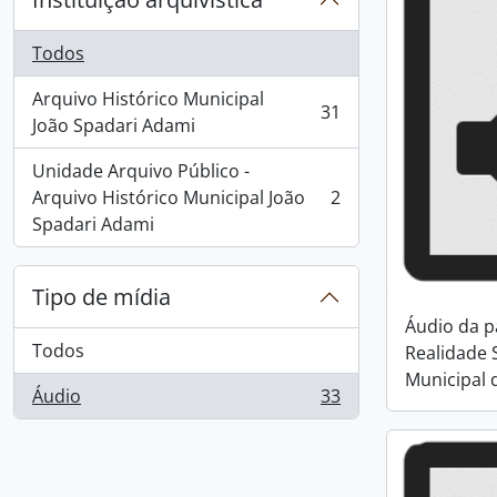
Todos
Arquivo Histórico Municipal
31
, 31 resultados
João Spadari Adami
Unidade Arquivo Público -
Arquivo Histórico Municipal João
2
, 2 resultados
Spadari Adami
Tipo de mídia
Áudio da p
Todos
Realidade S
Municipal 
Áudio
33
, 33 resultados