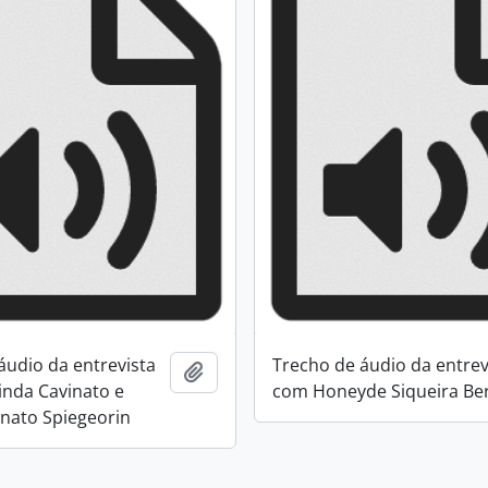
áudio da entrevista
Trecho de áudio da entrev
Adicionar a área de transferência
nda Cavinato e
com Honeyde Siqueira Ber
nato Spiegeorin