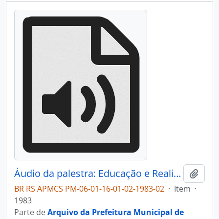
Áudio da palestra: Educação e Realidade Social - I Simpósio Municipal de Educação - 1983
Adici
BR RS APMCS PM-06-01-16-01-02-1983-02
·
Item
·
1983
Parte de
Arquivo da Prefeitura Municipal de