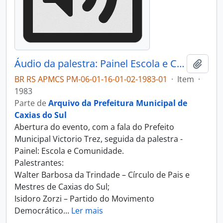
Áudio da palestra: Painel Escola e Comunidade - I Simpósio Municipal de Educação - 1983
Adici
BR RS APMCS PM-06-01-16-01-02-1983-01
·
Item
·
1983
Parte de
Arquivo da Prefeitura Municipal de
Caxias do Sul
Abertura do evento, com a fala do Prefeito
Municipal Victorio Trez, seguida da palestra -
Painel: Escola e Comunidade.
Palestrantes:
Walter Barbosa da Trindade – Círculo de Pais e
Mestres de Caxias do Sul;
Isidoro Zorzi – Partido do Movimento
Democrático
…
Ler mais