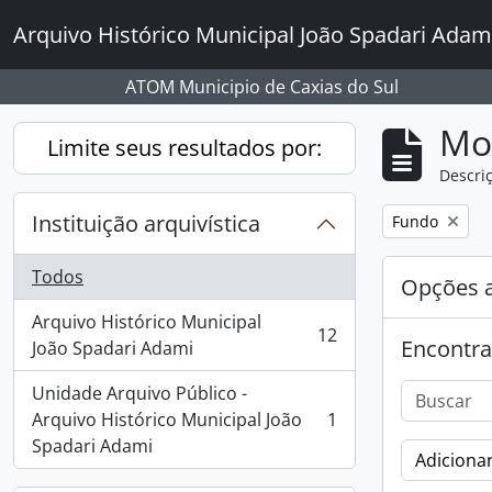
Skip to main content
Arquivo Histórico Municipal João Spadari Adam
ATOM Municipio de Caxias do Sul
Mo
Limite seus resultados por:
Descriç
Instituição arquivística
Remover filtro
Fundo
Todos
Opções 
Arquivo Histórico Municipal
12
Encontra
, 12 resultados
João Spadari Adami
Unidade Arquivo Público -
Arquivo Histórico Municipal João
1
, 1 resultados
Spadari Adami
Adicionar