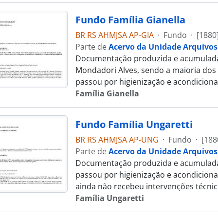
Fundo Família Gianella
BR RS AHMJSA AP-GIA
·
Fundo
·
[1880
Parte de
Acervo da Unidade Arquivos
Documentação produzida e acumulada pe
Mondadori Alves, sendo a maioria dos 
passou por higienização e acondicion
Família Gianella
Fundo Família Ungaretti
BR RS AHMJSA AP-UNG
·
Fundo
·
[188
Parte de
Acervo da Unidade Arquivos
Documentação produzida e acumulada pe
passou por higienização e acondicion
ainda não recebeu intervenções técnic
Família Ungaretti