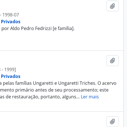
Adici
- 1998-07
 Privados
r Aldo Pedro Fedrizzi [e família].
Adici
 - 1999]
 Privados
las famílias Ungaretti e Ungaretti Triches. O acervo
amento primário antes de seu processamento; este
as de restauração, portanto, alguns
…
Ler mais
Adici