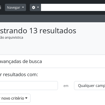
Buscar
i
Opções de busca
Navegar
strando 13 resultados
ão arquivística
:
avançadas de busca
r resultados com:
em
 novo critério