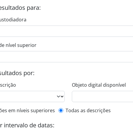
esultados para:
ustodiadora
de nível superior
esultados por:
escrição
Objeto digital disponível
de descrição de nível superior
ões em níveis superiores
Todas as descrições
or intervalo de datas: