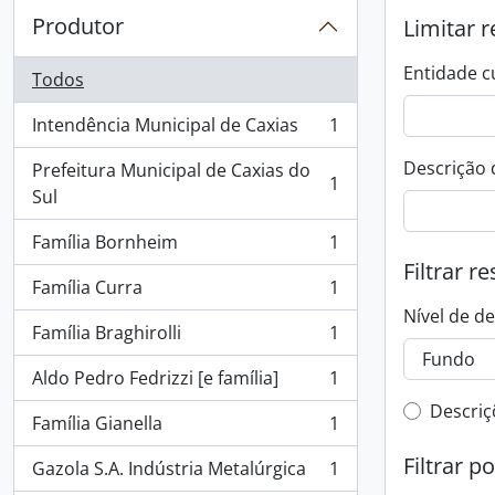
Produtor
Limitar r
Entidade c
Todos
Intendência Municipal de Caxias
1
, 1 resultados
Descrição 
Prefeitura Municipal de Caxias do
1
, 1 resultados
Sul
Família Bornheim
1
, 1 resultados
Filtrar r
Família Curra
1
, 1 resultados
Nível de d
Família Braghirolli
1
, 1 resultados
Aldo Pedro Fedrizzi [e família]
1
, 1 resultados
Filtro 
Descriç
Família Gianella
1
, 1 resultados
Filtrar p
Gazola S.A. Indústria Metalúrgica
1
, 1 resultados