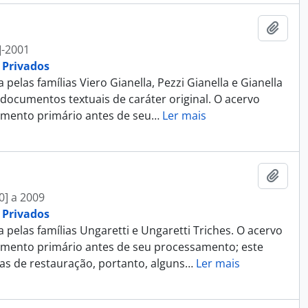
Adici
]-2001
 Privados
las famílias Viero Gianella, Pezzi Gianella e Gianella
documentos textuais de caráter original. O acervo
amento primário antes de seu
…
Ler mais
Adici
0] a 2009
 Privados
las famílias Ungaretti e Ungaretti Triches. O acervo
amento primário antes de seu processamento; este
as de restauração, portanto, alguns
…
Ler mais