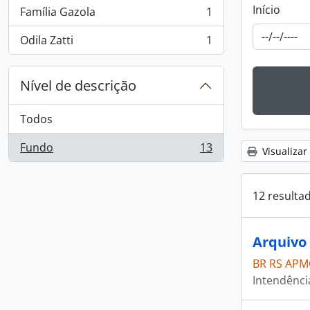
Início
Família Gazola
1
, 1 resultados
Odila Zatti
1
, 1 resultados
Nível de descrição
Todos
Fundo
13
Visualizar
, 13 resultados
12 resulta
Arquivo 
BR RS APM
Intendênci