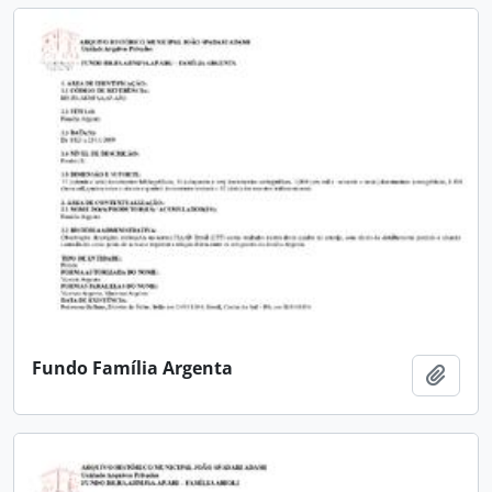
Fundo Família Argenta
Adici