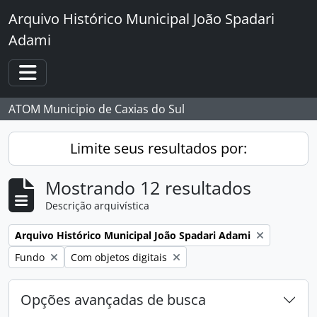
Skip to main content
Arquivo Histórico Municipal João Spadari
Adami
Toggle navigation
ATOM Municipio de Caxias do Sul
Limite seus resultados por:
Mostrando 12 resultados
Descrição arquivística
Remover filtro:
Arquivo Histórico Municipal João Spadari Adami
Remover filtro:
Remover filtro:
Fundo
Com objetos digitais
Opções avançadas de busca