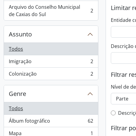
Arquivo do Conselho Municipal
Limitar r
2
, 2 resultados
de Caxias do Sul
Entidade c
Assunto
Descrição 
Todos
Imigração
2
, 2 resultados
Colonização
2
Filtrar r
, 2 resultados
Nível de d
Genre
Todos
Filtro 
Descriç
Álbum fotográfico
62
, 62 resultados
Filtrar p
Mapa
1