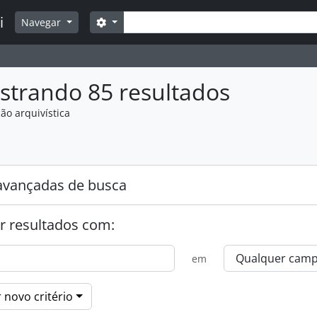
Buscar
i
Opções de busca
Navegar
strando 85 resultados
ão arquivística
:
avançadas de busca
r resultados com:
em
 novo critério