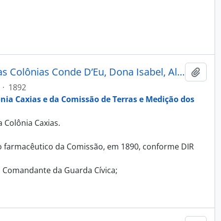
Máscara - Álbum Recordação das Colônias Conde D’Eu, Dona Isabel, Alfredo Chaves, Antonio Prado e Caxias
Adici
·
1892
ônia Caxias e da Comissão de Terras e Medição dos
 Colônia Caxias.
farmacêutico da Comissão, em 1890, conforme DIR
, Comandante da Guarda Cívica;