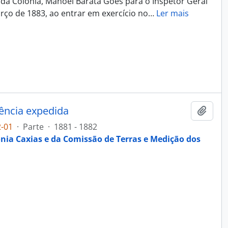
da Colônia, Manoel Barata Góes para o Inspetor Geral
rço de 1883, ao entrar em exercício no
…
Ler mais
dência expedida
Adici
2-01
·
Parte
·
1881 - 1882
ônia Caxias e da Comissão de Terras e Medição dos