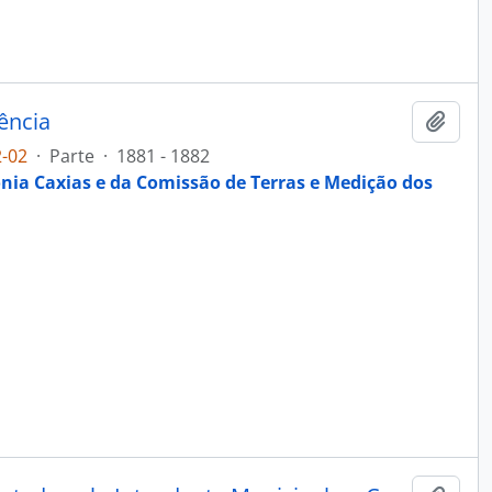
ência
Adici
2-02
·
Parte
·
1881 - 1882
ônia Caxias e da Comissão de Terras e Medição dos