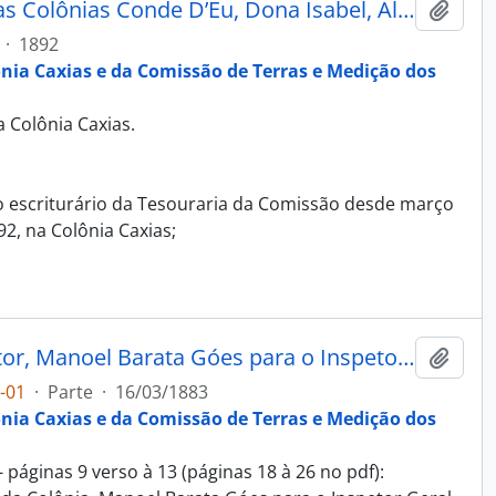
Máscara - Álbum Recordação das Colônias Conde D’Eu, Dona Isabel, Alfredo Chaves, Antonio Prado e Caxias
Adici
·
1892
ônia Caxias e da Comissão de Terras e Medição dos
 Colônia Caxias.
;
o escriturário da Tesouraria da Comissão desde março
2, na Colônia Caxias;
Correspondência nº 16, do Diretor, Manoel Barata Góes para o Inspetor Geral das Terras e Colonização, Marcolino Moura e Albuquerque
Adici
-01
·
Parte
·
16/03/1883
ônia Caxias e da Comissão de Terras e Medição dos
 páginas 9 verso à 13 (páginas 18 à 26 no pdf):