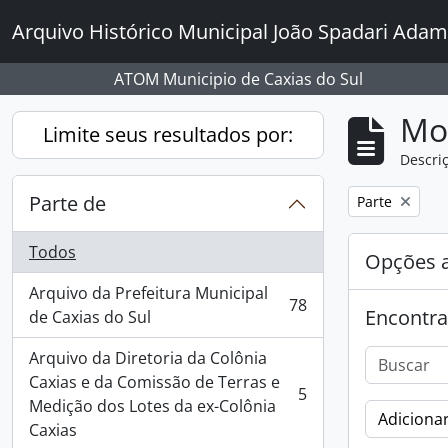
Skip to main content
Arquivo Histórico Municipal João Spadari Adam
ATOM Municipio de Caxias do Sul
Mo
Limite seus resultados por:
Descriç
Parte de
Remover filtro
Parte
Todos
Opções 
Arquivo da Prefeitura Municipal
78
Encontra
, 78 resultados
de Caxias do Sul
Arquivo da Diretoria da Colônia
Caxias e da Comissão de Terras e
5
, 5 resultados
Medição dos Lotes da ex-Colônia
Adicionar
Caxias