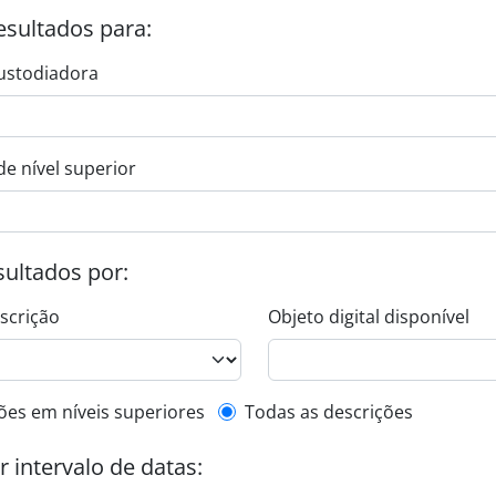
esultados para:
ustodiadora
de nível superior
esultados por:
escrição
Objeto digital disponível
de descrição de nível superior
ões em níveis superiores
Todas as descrições
or intervalo de datas: