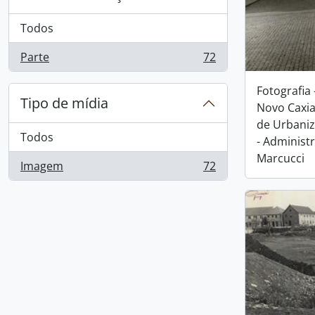
Todos
Parte
72
, 72 resultados
Fotografia
Tipo de mídia
Novo Caxia
de Urbani
Todos
- Administ
Marcucci
Imagem
72
, 72 resultados