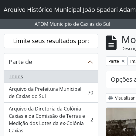
Skip to main content
Arquivo Histórico Municipal João Spadari Adam
ATOM Municipio de Caxias do Sul
Mo
Limite seus resultados por:
Descriç
Parte de
Remover filtro
Rem
Parte
Im
Todos
Opções 
Arquivo da Prefeitura Municipal
70
, 70 resultados
de Caxias do Sul
Visualizar
Arquivo da Diretoria da Colônia
Caxias e da Comissão de Terras e
2
, 2 resultados
Medição dos Lotes da ex-Colônia
Caxias