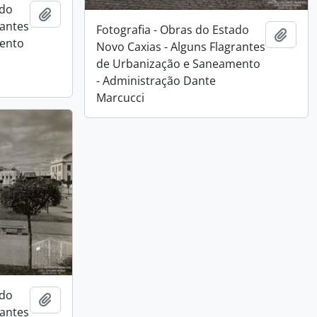
ado
Adicionar a área de transferência
rantes
Fotografia - Obras do Estado
Adici
ento
Novo Caxias - Alguns Flagrantes
de Urbanização e Saneamento
- Administração Dante
Marcucci
ado
Adicionar a área de transferência
rantes