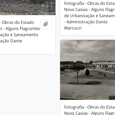
Fotografia - Obras do Est
Novo Caxias - Alguns Flag
de Urbanização e Saneam
- Administração Dante
 - Obras do Estado
Adicionar a área de transferência
Marcucci
s - Alguns Flagrantes
zação e Saneamento
ração Dante
Fotografia - Obras do Est
Novo Caxias - Alguns Flag