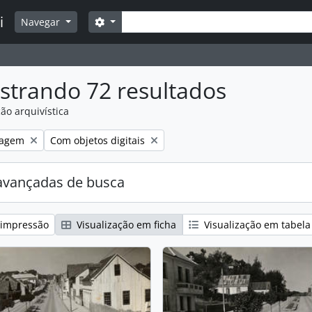
Buscar
i
Opções de busca
Navegar
strando 72 resultados
ão arquivística
:
over filtro:
Remover filtro:
agem
Com objetos digitais
avançadas de busca
 impressão
Visualização em ficha
Visualização em tabela