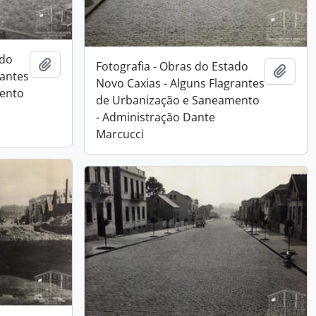
ado
Adicionar a área de transferência
Fotografia - Obras do Estado
Adici
rantes
Novo Caxias - Alguns Flagrantes
ento
de Urbanização e Saneamento
- Administração Dante
Marcucci