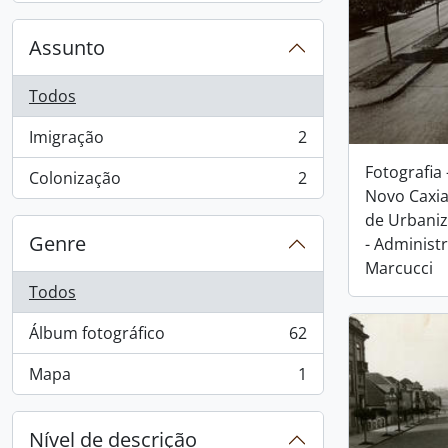
Assunto
Todos
Imigração
2
, 2 resultados
Fotografia
Colonização
2
, 2 resultados
Novo Caxia
de Urbani
Genre
- Administ
Marcucci
Todos
Álbum fotográfico
62
, 62 resultados
Mapa
1
, 1 resultados
Nível de descrição