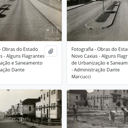
 - Obras do Estado
Fotografia - Obras do Est
Adicionar a área de transferência
s - Alguns Flagrantes
Novo Caxias - Alguns Flag
zação e Saneamento
de Urbanização e Saneam
ração Dante
- Administração Dante
Marcucci