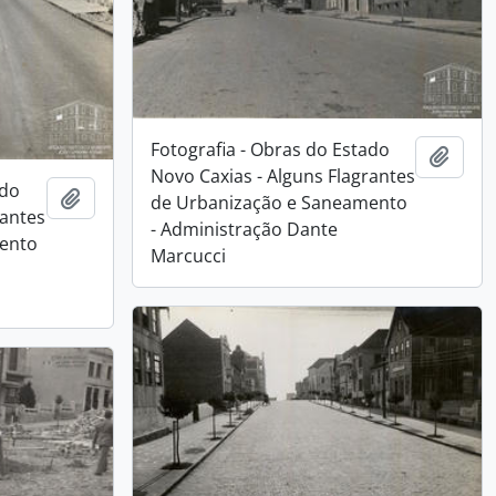
Fotografia - Obras do Estado
Adici
Novo Caxias - Alguns Flagrantes
ado
Adicionar a área de transferência
de Urbanização e Saneamento
rantes
- Administração Dante
ento
Marcucci