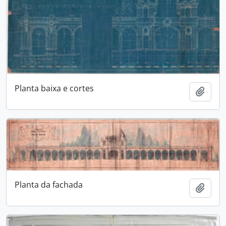
Planta baixa e cortes
Adici
Planta da fachada
Adici