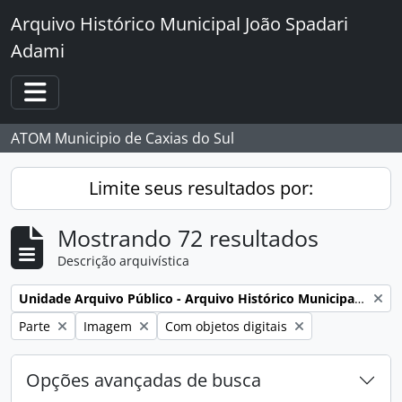
Skip to main content
Arquivo Histórico Municipal João Spadari
Adami
Toggle navigation
ATOM Municipio de Caxias do Sul
Limite seus resultados por:
Mostrando 72 resultados
Descrição arquivística
Remover filtro:
Unidade Arquivo Público - Arquivo Histórico Municipal João Spadari Adami
Remover filtro:
Remover filtro:
Remover filtro:
Parte
Imagem
Com objetos digitais
Opções avançadas de busca