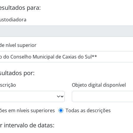
esultados para:
ustodiadora
de nível superior
esultados por:
escrição
Objeto digital disponível
de descrição de nível superior
ões em níveis superiores
Todas as descrições
or intervalo de datas: