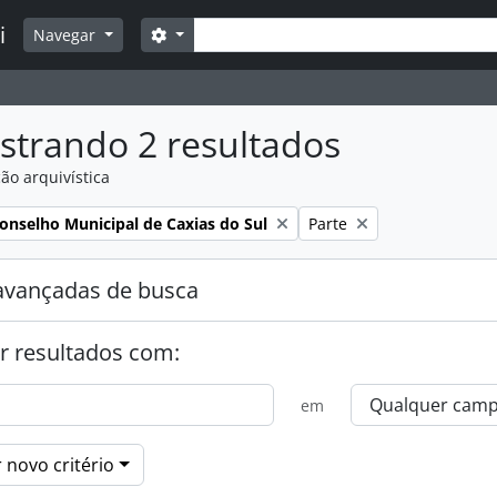
Buscar
i
Opções de busca
Navegar
strando 2 resultados
ão arquivística
:
Remover filtro:
onselho Municipal de Caxias do Sul
Parte
avançadas de busca
r resultados com:
em
 novo critério