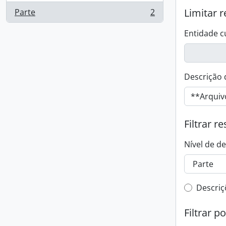
Limitar r
Parte
2
, 2 resultados
Entidade c
Descrição 
Filtrar r
Nível de d
Filtro 
Descriç
Filtrar p