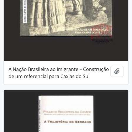
A Nação Brasileira ao Imigrante – Construção
Adici
de um referencial para Caxias do Sul