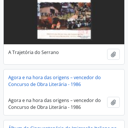
A Trajetória do Serrano
Adici
Agora e na hora das origens – vencedor do
Concurso de Obra Literária - 1986
Agora e na hora das origens – vencedor do
Adici
Concurso de Obra Literária - 1986