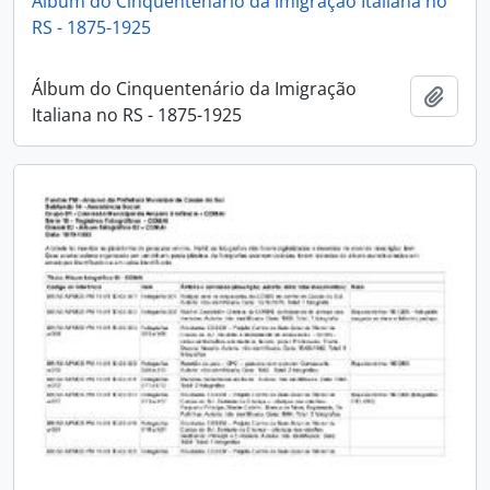
Álbum do Cinquentenário da Imigração Italiana no
RS - 1875-1925
Álbum do Cinquentenário da Imigração
Adici
Italiana no RS - 1875-1925