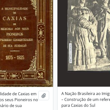
A Nação Brasileira ao Imi
lidade de Caxias em
Adicionar a área de transferência
– Construção de um refere
s seus Pioneiros no
para Caxias do Sul
ário de sua