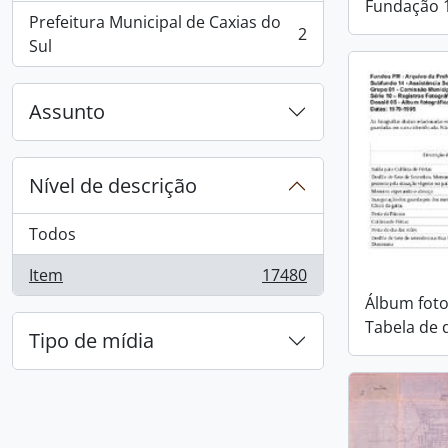
Fundação 
Prefeitura Municipal de Caxias do
2
, 2 resultados
Sul
Assunto
Nível de descrição
Todos
Item
17480
, 17480 resultados
Álbum foto
Tabela de 
Tipo de mídia