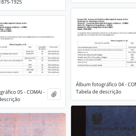
1875-1925
Álbum fotográfico 04 - CO
Tabela de descrição
gráfico 05 - COMAI -
Adicionar a área de transferência
descrição