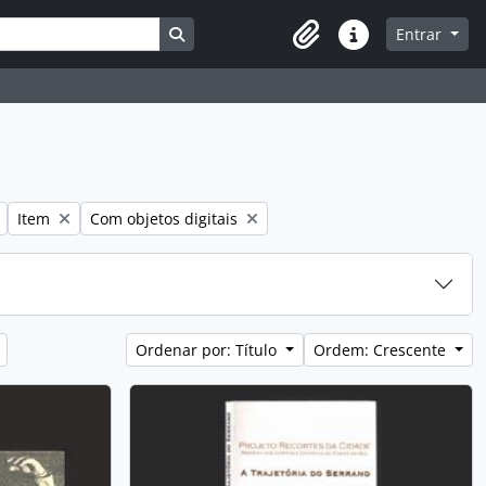
Busque na página de navegação
Entrar
Atalhos
Remover filtro:
Remover filtro:
Item
Com objetos digitais
Ordenar por: Título
Ordem: Crescente