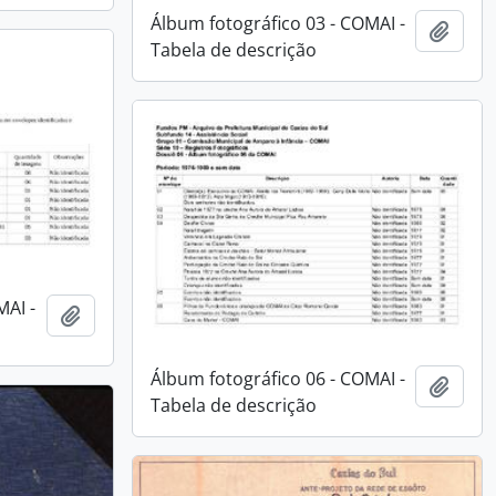
Álbum fotográfico 03 - COMAI -
Adici
Tabela de descrição
MAI -
Adicionar a área de transferência
Álbum fotográfico 06 - COMAI -
Adici
Tabela de descrição