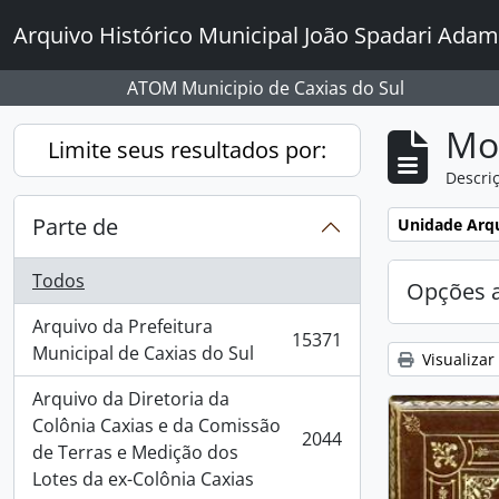
Skip to main content
Arquivo Histórico Municipal João Spadari Adam
ATOM Municipio de Caxias do Sul
Mo
Limite seus resultados por:
Descriç
Parte de
Remover filtro
Unidade Arqu
Todos
Opções 
Arquivo da Prefeitura
15371
, 15371 resultados
Municipal de Caxias do Sul
Visualizar
Arquivo da Diretoria da
Colônia Caxias e da Comissão
2044
, 2044 resultados
de Terras e Medição dos
Lotes da ex-Colônia Caxias