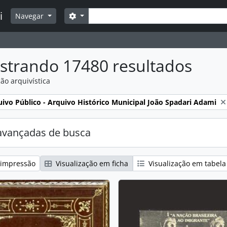
Buscar
i
Opções de busca
Navegar
strando 17480 resultados
ão arquivística
:
ivo Público - Arquivo Histórico Municipal João Spadari Adami
avançadas de busca
 impressão
Visualização em ficha
Visualização em tabela