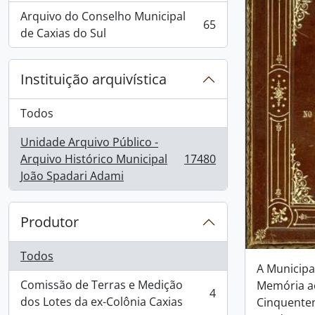
Arquivo do Conselho Municipal
65
, 65 resultados
de Caxias do Sul
Instituição arquivística
Todos
Unidade Arquivo Público -
Arquivo Histórico Municipal
17480
, 17480 resultados
João Spadari Adami
Produtor
Todos
A Municipa
Comissão de Terras e Medição
Memória ao
4
, 4 resultados
dos Lotes da ex-Colônia Caxias
Cinquenten