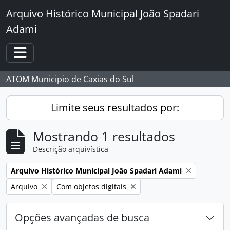
Skip to main content
Arquivo Histórico Municipal João Spadari
Adami
Toggle navigation
ATOM Municipio de Caxias do Sul
Limite seus resultados por:
Mostrando 1 resultados
Descrição arquivística
Remover filtro:
Arquivo Histórico Municipal João Spadari Adami
Remover filtro:
Remover filtro:
Arquivo
Com objetos digitais
Opções avançadas de busca