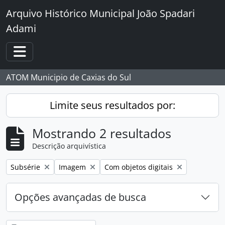
Skip to main content
Arquivo Histórico Municipal João Spadari
Adami
Toggle navigation
ATOM Municipio de Caxias do Sul
Limite seus resultados por:
Mostrando 2 resultados
Descrição arquivística
Remover filtro:
Remover filtro:
Remover filtro:
Subsérie
Imagem
Com objetos digitais
Opções avançadas de busca