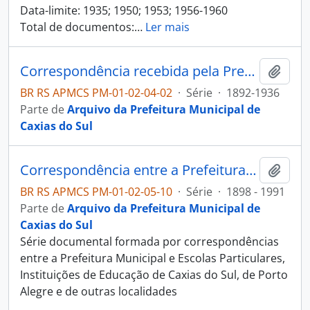
Data-limite: 1935; 1950; 1953; 1956-1960
Total de documentos:
…
Ler mais
Correspondência recebida pela Prefeitura da Câmara Municipal
Adici
BR RS APMCS PM-01-02-04-02
·
Série
·
1892-1936
Parte de
Arquivo da Prefeitura Municipal de
Caxias do Sul
Correspondência entre a Prefeitura Municipal e Instituições de Educação
Adici
BR RS APMCS PM-01-02-05-10
·
Série
·
1898 - 1991
Parte de
Arquivo da Prefeitura Municipal de
Caxias do Sul
Série documental formada por correspondências
entre a Prefeitura Municipal e Escolas Particulares,
Instituições de Educação de Caxias do Sul, de Porto
Alegre e de outras localidades