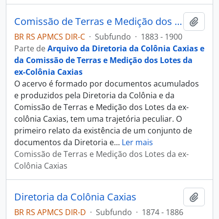
Comissão de Terras e Medição dos Lotes da ex-Colônia Caxias
Adici
BR RS APMCS DIR-C
·
Subfundo
·
1883 - 1900
Parte de
Arquivo da Diretoria da Colônia Caxias e
da Comissão de Terras e Medição dos Lotes da
ex-Colônia Caxias
O acervo é formado por documentos acumulados
e produzidos pela Diretoria da Colônia e da
Comissão de Terras e Medição dos Lotes da ex-
colônia Caxias, tem uma trajetória peculiar. O
primeiro relato da existência de um conjunto de
documentos da Diretoria e
…
Ler mais
Comissão de Terras e Medição dos Lotes da ex-
Colônia Caxias
Diretoria da Colônia Caxias
Adici
BR RS APMCS DIR-D
·
Subfundo
·
1874 - 1886