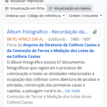
Visualizar impressão
Visualização em ficha
Visualização em tabela
Ordenar por: Código de referência
Ordem: Crescente
Álbum Fotográfico - Recordação das Colônias Conde D’Eu, Dona Isabel, Alfredo Chaves, Antonio Prado e Caxias
Adici
BR RS APMCS DIR-AL
·
Subfundo
·
1885 - 1897
Parte de
Arquivo da Diretoria da Colônia Caxias e
da Comissão de Terras e Medição dos Lotes da
ex-Colônia Caxias
O álbum fotográfico possui 67 documentos
fotográficos que registram o processo de
colonização e todas as atividades relacionadas à
ocupação das colônias como abertura de picadas e
estradas, construção das primeiras casas e
capelas, a paisagem rural e os
…
Ler mais
Comissão de Terras e Medição dos Lotes da ex-
Colônia Caxias