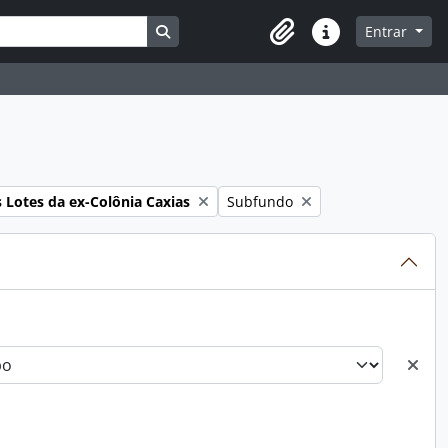
Busque na página de navegação
Entrar
Atalhos
Remover filtro:
 Lotes da ex-Colônia Caxias
Subfundo