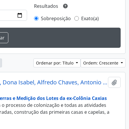
Resultados
Sobreposição
Exato(a)
Ordenar por: Título
Ordem: Crescente
Álbum Fotográfico - Recordação das Colônias Conde D’Eu, Dona Isabel, Alfredo Chaves, Antonio Prado e Caxias
Adici
erras e Medição dos Lotes da ex-Colônia Caxias
 o processo de colonização e todas as atividades
adas, construção das primeiras casas e capelas, a