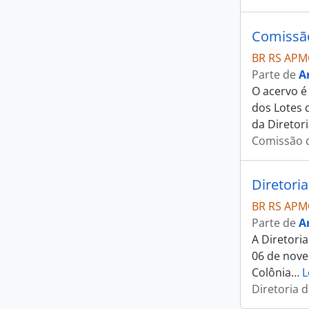
Comissão
BR RS APM
Parte de
A
O acervo é
dos Lotes 
da Diretori
Comissão d
Diretori
BR RS APM
Parte de
A
A Diretori
06 de nove
Colônia
…
L
Diretoria 