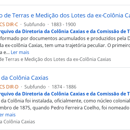
 de Terras e Medição dos Lotes da ex-Colônia C
CS DIR-C
·
Subfundo
·
1883 - 1900
rquivo da Diretoria da Colônia Caxias e da Comissão de T
 formado por documentos acumulados e produzidos pela Di
da ex-colônia Caxias, tem uma trajetória peculiar. O prime
a e
…
Ler mais
e Terras e Medição dos Lotes da ex-Colônia Caxias
a da Colônia Caxias
CS DIR-D
·
Subfundo
·
1874 - 1886
rquivo da Diretoria da Colônia Caxias e da Comissão de T
a da Colônia foi instalada, oficialmente, como núcleo colon
mbro de 1875, quando Pedro Ferreira Coelho, foi nomeado se
er mais
da Colônia Caxias