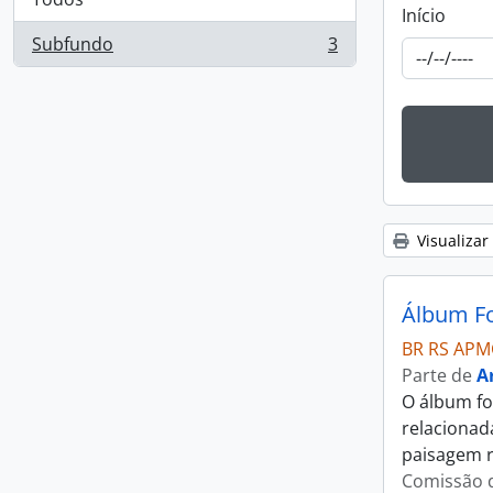
Início
Subfundo
3
, 3 resultados
Visualizar
BR RS APM
Parte de
A
O álbum fo
relacionad
paisagem r
Comissão d