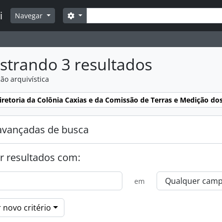
Buscar
i
Opções de busca
Navegar
strando 3 resultados
ão arquivística
:
iretoria da Colônia Caxias e da Comissão de Terras e Medição dos
avançadas de busca
r resultados com:
em
 novo critério