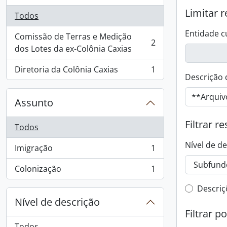
Limitar r
Todos
Entidade c
Comissão de Terras e Medição
2
, 2 resultados
dos Lotes da ex-Colônia Caxias
Diretoria da Colônia Caxias
1
, 1 resultados
Descrição 
Assunto
Filtrar r
Todos
Nível de d
Imigração
1
, 1 resultados
Colonização
1
, 1 resultados
Filtro 
Descriç
Nível de descrição
Filtrar p
Todos