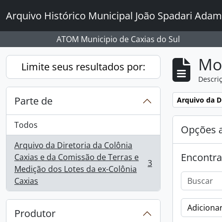
Skip to main content
Arquivo Histórico Municipal João Spadari Adam
ATOM Municipio de Caxias do Sul
Mo
Limite seus resultados por:
Descriç
Parte de
Remover filtro
Arquivo da D
Todos
Opções 
Arquivo da Diretoria da Colônia
Encontra
Caxias e da Comissão de Terras e
3
, 3 resultados
Medição dos Lotes da ex-Colônia
Caxias
Adicionar
Produtor