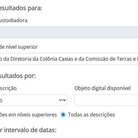
esultados para:
ustodiadora
de nível superior
esultados por:
escrição
Objeto digital disponível
de descrição de nível superior
ões em níveis superiores
Todas as descrições
or intervalo de datas: