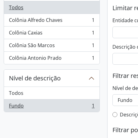
Limitar r
Todos
Colônia Alfredo Chaves
1
Entidade c
, 1 resultados
Colônia Caxias
1
, 1 resultados
Colônia São Marcos
1
Descrição 
, 1 resultados
Colônia Antonio Prado
1
, 1 resultados
Filtrar r
Nível de descrição
Nível de d
Todos
Fundo
1
, 1 resultados
Filtro 
Descriç
Filtrar p