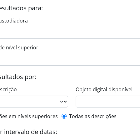
esultados para:
ustodiadora
de nível superior
esultados por:
escrição
Objeto digital disponível
de descrição de nível superior
ões em níveis superiores
Todas as descrições
or intervalo de datas: