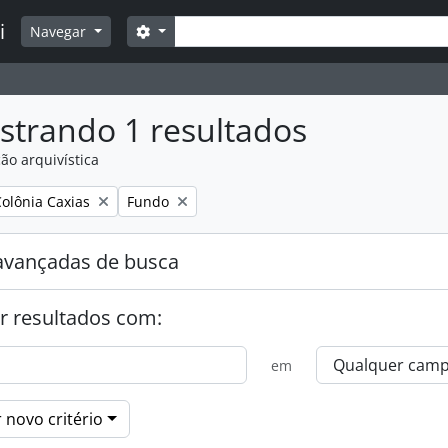
Buscar
i
Opções de busca
Navegar
strando 1 resultados
ão arquivística
:
Remover filtro:
Colônia Caxias
Fundo
avançadas de busca
r resultados com:
em
 novo critério