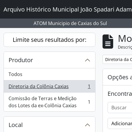
Skip to main content
Arquivo Histórico Municipal João Spadari Adam
ATOM Municipio de Caxias do Sul
Mo
Limite seus resultados por:
Descriç
Produtor
Remover filtro
Diretoria da 
Todos
Opções 
Diretoria da Colônia Caxias
1
, 1 resultados
Encontra
Comissão de Terras e Medição
1
, 1 resultados
dos Lotes da ex-Colônia Caxias
Adicionar
Local