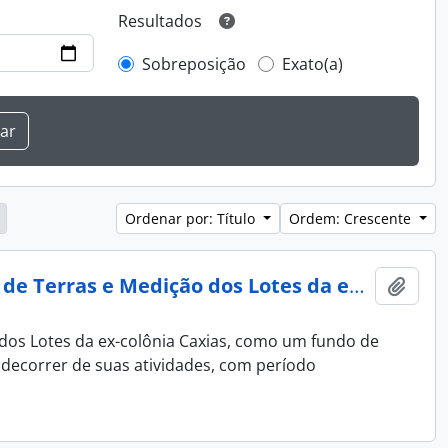
Resultados
Sobreposição
Exato(a)
Ordenar por: Título
Ordem: Crescente
Arquivo da Diretoria da Colônia Caxias e da Comissão de Terras e Medição dos Lotes da ex-Colônia Caxias
Adici
 dos Lotes da ex-colônia Caxias, como um fundo de
decorrer de suas atividades, com período