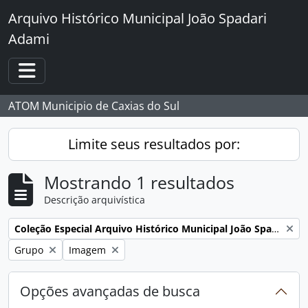
Skip to main content
Arquivo Histórico Municipal João Spadari
Adami
Toggle navigation
ATOM Municipio de Caxias do Sul
Limite seus resultados por:
Mostrando 1 resultados
Descrição arquivística
Remover filtro:
Coleção Especial Arquivo Histórico Municipal João Spadari Adami
Remover filtro:
Remover filtro:
Grupo
Imagem
Opções avançadas de busca