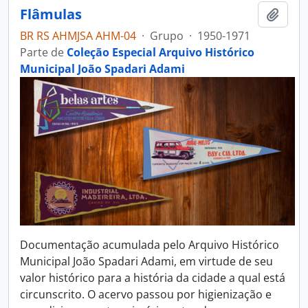
Flâmulas
Adici
BR RS AHMJSA AHM-04
·
Grupo
·
1950-1971
Parte de
Coleção Especial Arquivo Histórico
Municipal João Spadari Adami
Documentação acumulada pelo Arquivo Histórico
Municipal João Spadari Adami, em virtude de seu
valor histórico para a história da cidade a qual está
circunscrito. O acervo passou por higienização e