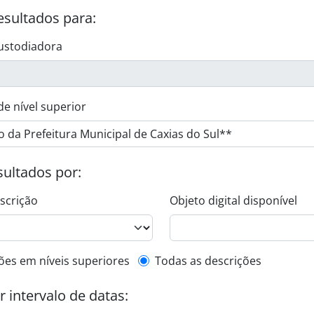
esultados para:
ustodiadora
de nível superior
esultados por:
escrição
Objeto digital disponível
de descrição de nível superior
ões em níveis superiores
Todas as descrições
or intervalo de datas: