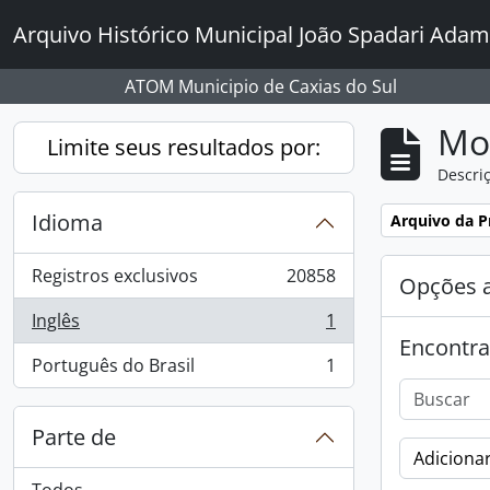
Skip to main content
Arquivo Histórico Municipal João Spadari Adam
ATOM Municipio de Caxias do Sul
Mo
Limite seus resultados por:
Descriç
Idioma
Remover filtro
Arquivo da Pr
Registros exclusivos
20858
Opções 
, 20858 resultados
Inglês
1
, 1 resultados
Encontra
Português do Brasil
1
, 1 resultados
Parte de
Adicionar