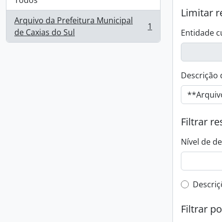
Todos
Limitar r
Arquivo da Prefeitura Municipal
1
, 1 resultados
de Caxias do Sul
Entidade c
Descrição 
Filtrar r
Nível de d
Filtro 
Descriç
Filtrar p