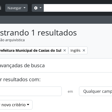
Buscar
i
Opções de busca
Navegar
strando 1 resultados
ão arquivística
:
Remover filtro:
efeitura Municipal de Caxias do Sul
Inglês
avançadas de busca
r resultados com:
em
 novo critério