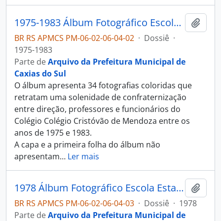
1975-1983 Álbum Fotográfico Escola Estadual Cristóvão de Mendoza
Adici
BR RS APMCS PM-06-02-06-04-02
·
Dossiê
·
1975-1983
Parte de
Arquivo da Prefeitura Municipal de
Caxias do Sul
O álbum apresenta 34 fotografias coloridas que
retratam uma solenidade de confraternização
entre direção, professores e funcionários do
Colégio Colégio Cristóvão de Mendoza entre os
anos de 1975 e 1983.
A capa e a primeira folha do álbum não
apresentam
…
Ler mais
1978 Álbum Fotográfico Escola Estadual Cristóvão de Mendoza
Adici
BR RS APMCS PM-06-02-06-04-03
·
Dossiê
·
1978
Parte de
Arquivo da Prefeitura Municipal de