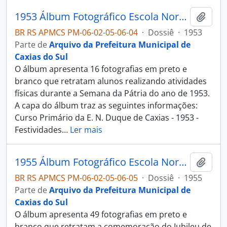
1953 Álbum Fotográfico Escola Normal Duque de Caxias
Adici
BR RS APMCS PM-06-02-05-06-04
·
Dossiê
·
1953
Parte de
Arquivo da Prefeitura Municipal de
Caxias do Sul
O álbum apresenta 16 fotografias em preto e
branco que retratam alunos realizando atividades
físicas durante a Semana da Pátria do ano de 1953.
A capa do álbum traz as seguintes informações:
Curso Primário da E. N. Duque de Caxias - 1953 -
Festividades
…
Ler mais
1955 Álbum Fotográfico Escola Normal Duque de Caxias
Adici
BR RS APMCS PM-06-02-05-06-05
·
Dossiê
·
1955
Parte de
Arquivo da Prefeitura Municipal de
Caxias do Sul
O álbum apresenta 49 fotografias em preto e
branco que retratam a comemoração do Jubileu de