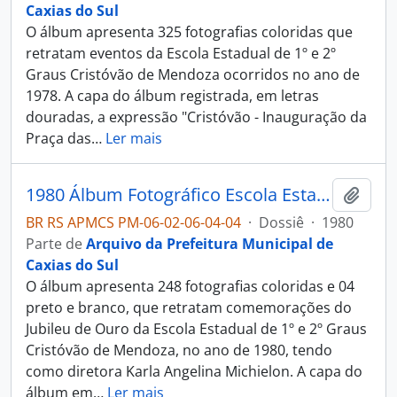
Caxias do Sul
O álbum apresenta 325 fotografias coloridas que
retratam eventos da Escola Estadual de 1º e 2º
Graus Cristóvão de Mendoza ocorridos no ano de
1978. A capa do álbum registrada, em letras
douradas, a expressão "Cristóvão - Inauguração da
Praça das
…
Ler mais
1980 Álbum Fotográfico Escola Estadual Cristóvão de Mendoza
Adici
BR RS APMCS PM-06-02-06-04-04
·
Dossiê
·
1980
Parte de
Arquivo da Prefeitura Municipal de
Caxias do Sul
O álbum apresenta 248 fotografias coloridas e 04
preto e branco, que retratam comemorações do
Jubileu de Ouro da Escola Estadual de 1º e 2º Graus
Cristóvão de Mendoza, no ano de 1980, tendo
como diretora Karla Angelina Michielon. A capa do
álbum em
…
Ler mais