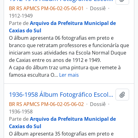
BR RS APMCS PM-06-02-05-06-01
·
Dossiê
·
1912-1949
Parte de
Arquivo da Prefeitura Municipal de
Caxias do Sul
O álbum apresenta 06 fotografias em preto e
branco que retratam professores e funcionáría que
iniciaram suas atividades na Escola Normal Duque
de Caxias entre os anos de 1912 e 1949.
A capa do álbum traz uma pintura que remete à
famosa escultura O
…
Ler mais
1936-1958 Álbum Fotográfico Escola Normal Duque de Caxias
Adici
BR RS APMCS PM-06-02-05-06-02
·
Dossiê
·
1936-1958
Parte de
Arquivo da Prefeitura Municipal de
Caxias do Sul
O álbum apresenta 35 fotografias em preto e