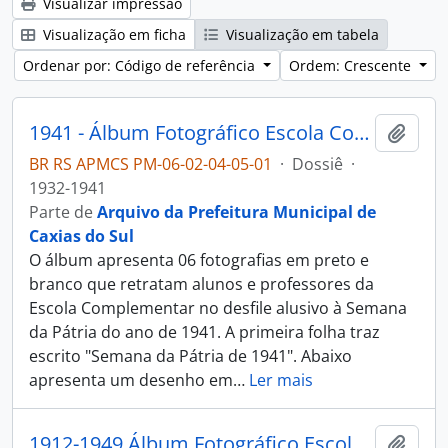
Visualizar impressão
Visualização em ficha
Visualização em tabela
Ordenar por: Código de referência
Ordem: Crescente
1941 - Álbum Fotográfico Escola Complementar de Caxias
Adici
BR RS APMCS PM-06-02-04-05-01
·
Dossiê
·
1932-1941
Parte de
Arquivo da Prefeitura Municipal de
Caxias do Sul
O álbum apresenta 06 fotografias em preto e
branco que retratam alunos e professores da
Escola Complementar no desfile alusivo à Semana
da Pátria do ano de 1941. A primeira folha traz
escrito "Semana da Pátria de 1941". Abaixo
apresenta um desenho em
…
Ler mais
1912-1949 Álbum Fotográfico Escola Normal Duque de Caxias
Adici