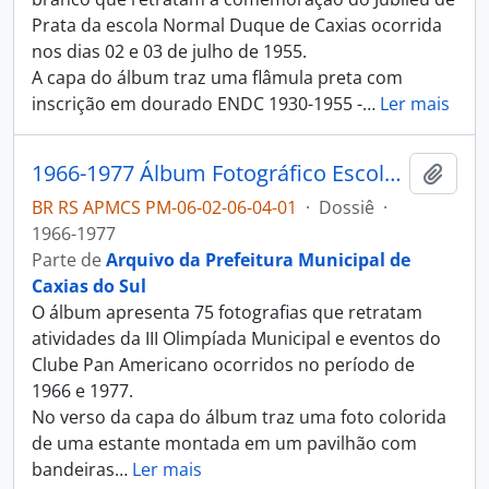
Prata da escola Normal Duque de Caxias ocorrida
nos dias 02 e 03 de julho de 1955.
A capa do álbum traz uma flâmula preta com
inscrição em dourado ENDC 1930-1955 -
…
Ler mais
1966-1977 Álbum Fotográfico Escola Estadual Cristóvão de Mendoza
Adici
BR RS APMCS PM-06-02-06-04-01
·
Dossiê
·
1966-1977
Parte de
Arquivo da Prefeitura Municipal de
Caxias do Sul
O álbum apresenta 75 fotografias que retratam
atividades da III Olimpíada Municipal e eventos do
Clube Pan Americano ocorridos no período de
1966 e 1977.
No verso da capa do álbum traz uma foto colorida
de uma estante montada em um pavilhão com
bandeiras
…
Ler mais