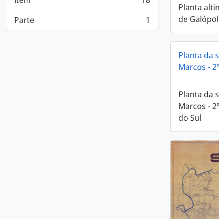
Item
18
, 18 resultados
Planta alti
de Galópol
Parte
1
, 1 resultados
Planta da 
Marcos - 2º
Planta da 
Marcos - 2º
do Sul