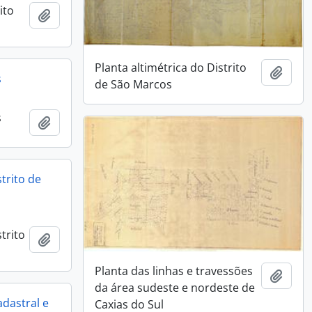
ito
Adicionar a área de transferência
Planta altimétrica do Distrito
Adici
s
de São Marcos
s
Adicionar a área de transferência
strito de
trito
Adicionar a área de transferência
Planta das linhas e travessões
Adici
da área sudeste e nordeste de
dastral e
Caxias do Sul