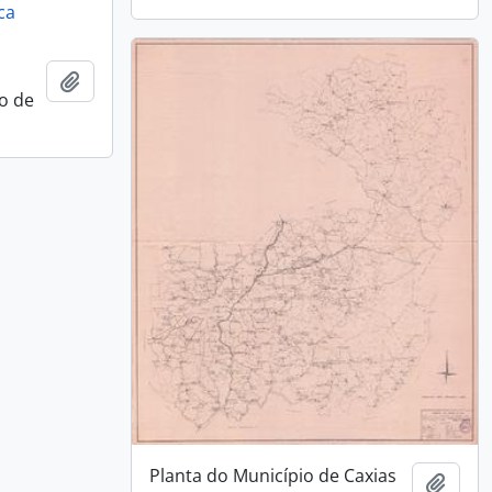
ca
Adicionar a área de transferência
to de
Planta do Município de Caxias
Adici