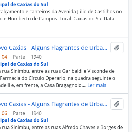
ipal de Caxias do Sul
lçamento e canteiros da Avenida Júlio de Castilhos no
io e Humberto de Campos. Local: Caxias do Sul Data:
Fotografia - Obras do Estado Novo Caxias - Alguns Flagrantes de Urbanização e Saneamento - Administração Dante Marcucci
Adici
 04
·
Parte
·
1940
ipal de Caxias do Sul
rua Sinimbu, entre as ruas Garibaldi e Visconde de
 Farmácia do Círculo Operário, na quadra seguinte o
delli e, em frente, a Casa Bragagnolo.
…
Ler mais
Fotografia - Obras do Estado Novo Caxias - Alguns Flagrantes de Urbanização e Saneamento - Administração Dante Marcucci
Adici
 06
·
Parte
·
1940
ipal de Caxias do Sul
rua Sinimbu, entre as ruas Alfredo Chaves e Borges de