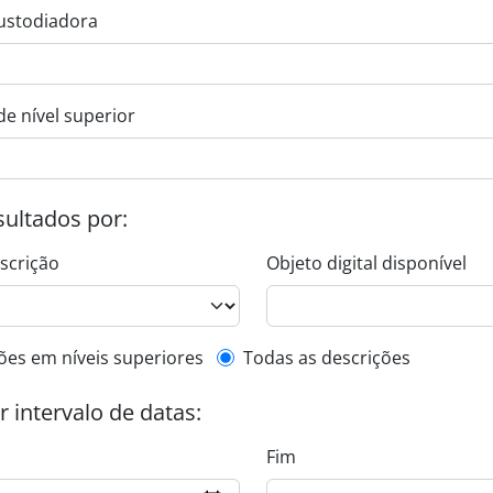
ustodiadora
de nível superior
esultados por:
escrição
Objeto digital disponível
de descrição de nível superior
ões em níveis superiores
Todas as descrições
or intervalo de datas:
Fim