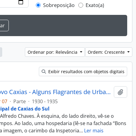
Sobreposição
Exato(a)
Ordenar por: Relevância
Ordem: Crescente
Exibir resultados com objetos digitais
Fotografia - Obras do Estado Novo Caxias - Alguns Flagrantes de Urbanização e Saneamento - Administração Dante Marcucci
Adici
 07
·
Parte
·
1930 - 1935
ipal de Caxias do Sul
 Alfredo Chaves. À esquina, do lado direito, vê-se o
mpos. Ao lado, uma hospedaria (lê-se na fachada “Bons
a imagem, o carimbo da Inspetoria
…
Ler mais