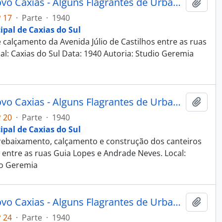
Fotografia - Obras do Estado Novo Caxias - Alguns Flagrantes de Urbanização e Saneamento - Administração Dante Marcucci
Adici
 17
·
Parte
·
1940
ipal de Caxias do Sul
alçamento da Avenida Júlio de Castilhos entre as ruas
al: Caxias do Sul Data: 1940 Autoria: Studio Geremia
Fotografia - Obras do Estado Novo Caxias - Alguns Flagrantes de Urbanização e Saneamento - Administração Dante Marcucci
Adici
 20
·
Parte
·
1940
ipal de Caxias do Sul
ebaixamento, calçamento e construção dos canteiros
o entre as ruas Guia Lopes e Andrade Neves. Local:
io Geremia
Fotografia - Obras do Estado Novo Caxias - Alguns Flagrantes de Urbanização e Saneamento - Administração Dante Marcucci
Adici
 24
·
Parte
·
1940