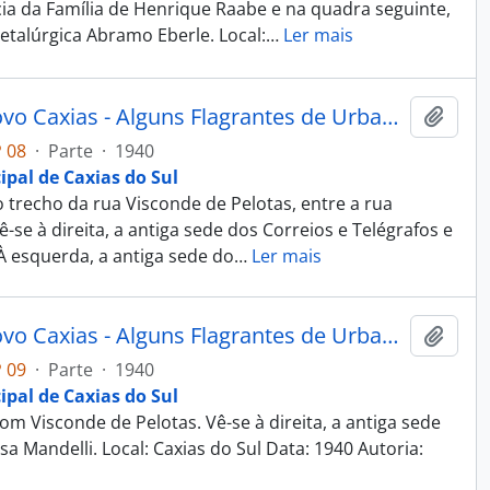
cia da Família de Henrique Raabe e na quadra seguinte,
talúrgica Abramo Eberle. Local:
…
Ler mais
Fotografia - Obras do Estado Novo Caxias - Alguns Flagrantes de Urbanização e Saneamento - Administração Dante Marcucci
Adici
 08
·
Parte
·
1940
ipal de Caxias do Sul
trecho da rua Visconde de Pelotas, entre a rua
ê-se à direita, a antiga sede dos Correios e Telégrafos e
À esquerda, a antiga sede do
…
Ler mais
Fotografia - Obras do Estado Novo Caxias - Alguns Flagrantes de Urbanização e Saneamento - Administração Dante Marcucci
Adici
 09
·
Parte
·
1940
ipal de Caxias do Sul
m Visconde de Pelotas. Vê-se à direita, a antiga sede
sa Mandelli. Local: Caxias do Sul Data: 1940 Autoria: