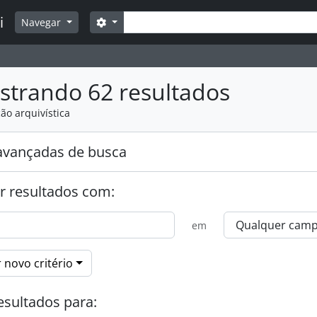
Buscar
i
Opções de busca
Navegar
strando 62 resultados
ão arquivística
avançadas de busca
r resultados com:
em
 novo critério
esultados para: