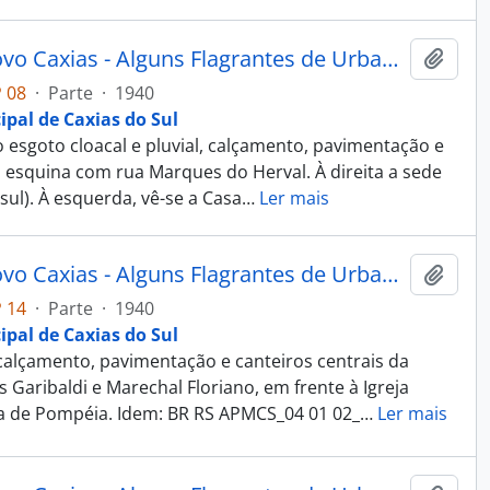
Fotografia - Obras do Estado Novo Caxias - Alguns Flagrantes de Urbanização e Saneamento - Administração Dante Marcucci
Adici
 08
·
Parte
·
1940
ipal de Caxias do Sul
 esgoto cloacal e pluvial, calçamento, pavimentação e
s, esquina com rua Marques do Herval. À direita a sede
sul). À esquerda, vê-se a Casa
…
Ler mais
Fotografia - Obras do Estado Novo Caxias - Alguns Flagrantes de Urbanização e Saneamento - Administração Dante Marcucci
Adici
 14
·
Parte
·
1940
ipal de Caxias do Sul
alçamento, pavimentação e canteiros centrais da
s Garibaldi e Marechal Floriano, em frente à Igreja
a de Pompéia. Idem: BR RS APMCS_04 01 02_
…
Ler mais