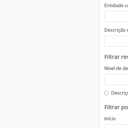
Entidade c
Descrição 
Filtrar r
Nível de d
Filtro 
Descriç
Filtrar p
Início