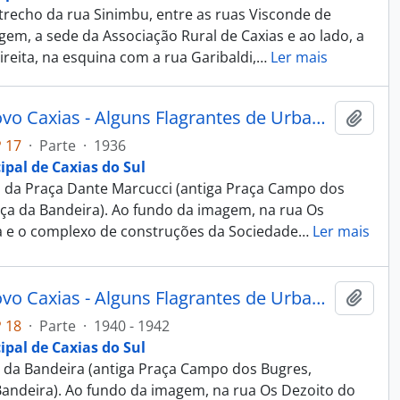
recho da rua Sinimbu, entre as ruas Visconde de
gem, a sede da Associação Rural de Caxias e ao lado, a
ireita, na esquina com a rua Garibaldi,
…
Ler mais
Fotografia - Obras do Estado Novo Caxias - Alguns Flagrantes de Urbanização e Saneamento - Administração Dante Marcucci
Adici
 17
·
Parte
·
1936
ipal de Caxias do Sul
 da Praça Dante Marcucci (antiga Praça Campo dos
a da Bandeira). Ao fundo da imagem, na rua Os
ha e o complexo de construções da Sociedade
…
Ler mais
Fotografia - Obras do Estado Novo Caxias - Alguns Flagrantes de Urbanização e Saneamento - Administração Dante Marcucci
Adici
 18
·
Parte
·
1940 - 1942
ipal de Caxias do Sul
 da Bandeira (antiga Praça Campo dos Bugres,
ndeira). Ao fundo da imagem, na rua Os Dezoito do