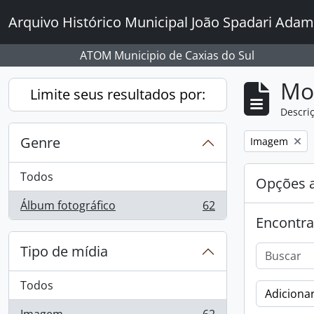
Skip to main content
Arquivo Histórico Municipal João Spadari Adam
ATOM Municipio de Caxias do Sul
Mo
Limite seus resultados por:
Descriç
Genre
Remover filtro
Imagem
Todos
Opções 
Álbum fotográfico
62
, 62 resultados
Encontra
Tipo de mídia
Todos
Adicionar