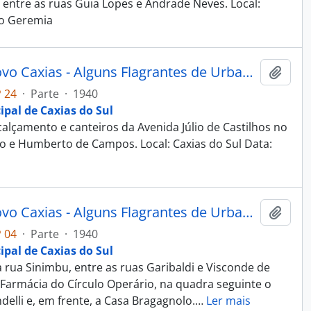
o entre as ruas Guia Lopes e Andrade Neves. Local:
io Geremia
Fotografia - Obras do Estado Novo Caxias - Alguns Flagrantes de Urbanização e Saneamento - Administração Dante Marcucci
Adici
 24
·
Parte
·
1940
ipal de Caxias do Sul
lçamento e canteiros da Avenida Júlio de Castilhos no
io e Humberto de Campos. Local: Caxias do Sul Data:
Fotografia - Obras do Estado Novo Caxias - Alguns Flagrantes de Urbanização e Saneamento - Administração Dante Marcucci
Adici
 04
·
Parte
·
1940
ipal de Caxias do Sul
rua Sinimbu, entre as ruas Garibaldi e Visconde de
 Farmácia do Círculo Operário, na quadra seguinte o
delli e, em frente, a Casa Bragagnolo.
…
Ler mais