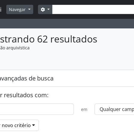
Buscar
i
Opções de busca
Navegar
strando 62 resultados
ão arquivística
:
avançadas de busca
r resultados com:
em
 novo critério