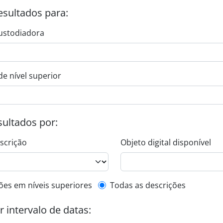
esultados para:
ustodiadora
de nível superior
esultados por:
escrição
Objeto digital disponível
de descrição de nível superior
ões em níveis superiores
Todas as descrições
or intervalo de datas: