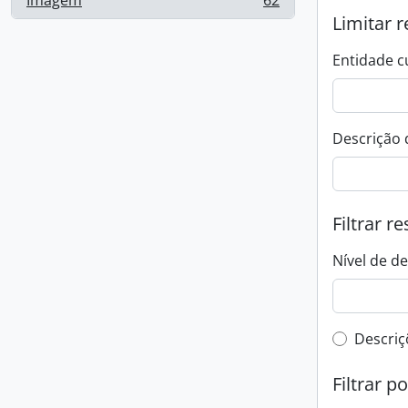
Imagem
62
, 62 resultados
Limitar r
Entidade c
Descrição 
Filtrar r
Nível de d
Filtro 
Descriç
Filtrar p