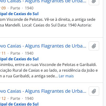
Fotografia - Obras do Estado Novo Caxias - Alguns Flagrantes de Urbanização e Saneamento - Administração Dante Marcucci
Adici
 09
·
Parte
·
1940
ipal de Caxias do Sul
m Visconde de Pelotas. Vê-se à direita, a antiga sede
sa Mandelli. Local: Caxias do Sul Data: 1940 Autoria:
Fotografia - Obras do Estado Novo Caxias - Alguns Flagrantes de Urbanização e Saneamento - Administração Dante Marcucci
Adici
 11
·
Parte
·
1940
ipal de Caxias do Sul
nimbu, entre as ruas Visconde de Pelotas e Garibaldi.
ação Rural de Caxias e ao lado, a residência da João e
 a rua Garibaldi, a antiga sede
…
Ler mais
Fotografia - Obras do Estado Novo Caxias - Alguns Flagrantes de Urbanização e Saneamento - Administração Dante Marcucci
Adici
 12
·
Parte
·
1940
ipal de Caxias do Sul