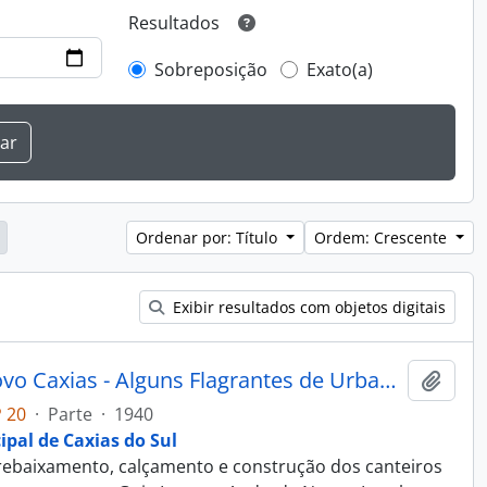
Resultados
Sobreposição
Exato(a)
Ordenar por: Título
Ordem: Crescente
Exibir resultados com objetos digitais
Fotografia - Obras do Estado Novo Caxias - Alguns Flagrantes de Urbanização e Saneamento - Administração Dante Marcucci
Adici
 20
·
Parte
·
1940
ipal de Caxias do Sul
ebaixamento, calçamento e construção dos canteiros