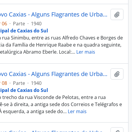
Fotografia - Obras do Estado Novo Caxias - Alguns Flagrantes de Urbanização e Saneamento - Administração Dante Marcucci
Adici
 06
·
Parte
·
1940
ipal de Caxias do Sul
rua Sinimbu, entre as ruas Alfredo Chaves e Borges de
cia da Família de Henrique Raabe e na quadra seguinte,
talúrgica Abramo Eberle. Local:
…
Ler mais
Fotografia - Obras do Estado Novo Caxias - Alguns Flagrantes de Urbanização e Saneamento - Administração Dante Marcucci
Adici
 08
·
Parte
·
1940
ipal de Caxias do Sul
trecho da rua Visconde de Pelotas, entre a rua
ê-se à direita, a antiga sede dos Correios e Telégrafos e
À esquerda, a antiga sede do
…
Ler mais