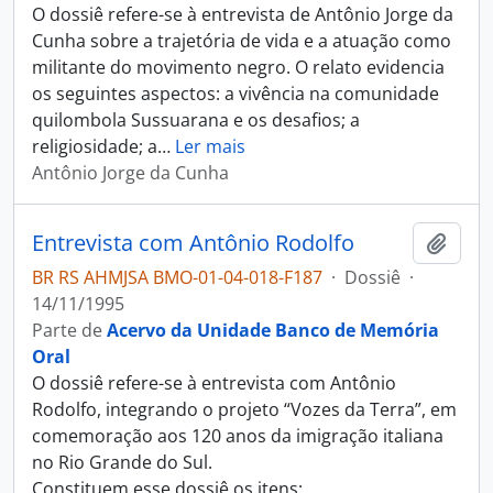
O dossiê refere-se à entrevista de Antônio Jorge da
Cunha sobre a trajetória de vida e a atuação como
militante do movimento negro. O relato evidencia
os seguintes aspectos: a vivência na comunidade
quilombola Sussuarana e os desafios; a
religiosidade; a
…
Ler mais
Antônio Jorge da Cunha
Entrevista com Antônio Rodolfo
Adici
BR RS AHMJSA BMO-01-04-018-F187
·
Dossiê
·
14/11/1995
Parte de
Acervo da Unidade Banco de Memória
Oral
O dossiê refere-se à entrevista com Antônio
Rodolfo, integrando o projeto “Vozes da Terra”, em
comemoração aos 120 anos da imigração italiana
no Rio Grande do Sul.
Constituem esse dossiê os itens: