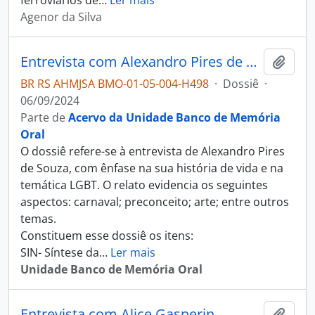
ferroviários de
…
Ler mais
Agenor da Silva
Entrevista com Alexandro Pires de Souza
Adici
BR RS AHMJSA BMO-01-05-004-H498
·
Dossiê
·
06/09/2024
Parte de
Acervo da Unidade Banco de Memória
Oral
O dossiê refere-se à entrevista de Alexandro Pires
de Souza, com ênfase na sua história de vida e na
temática LGBT. O relato evidencia os seguintes
aspectos: carnaval; preconceito; arte; entre outros
temas.
Constituem esse dossiê os itens:
SIN- Síntese da
…
Ler mais
Unidade Banco de Memória Oral
Entrevista com Alice Gasperin
Adici