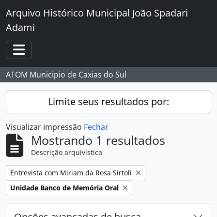
Skip to main content
Arquivo Histórico Municipal João Spadari
Adami
Toggle navigation
ATOM Municipio de Caxias do Sul
Limite seus resultados por:
Visualizar impressão
Fechar
Mostrando 1 resultados
Descrição arquivística
Remover filtro:
Entrevista com Miriam da Rosa Sirtoli
Remover filtro:
Unidade Banco de Memória Oral
Opções avançadas de busca