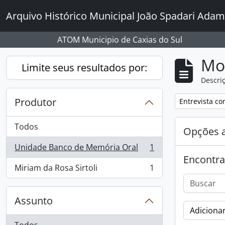
Skip to main content
Arquivo Histórico Municipal João Spadari Adam
ATOM Municipio de Caxias do Sul
Mo
Limite seus resultados por:
Descriç
Produtor
Remover filtro
Entrevista co
Todos
Opções 
Unidade Banco de Memória Oral
1
, 1 resultados
Encontra
Miriam da Rosa Sirtoli
1
, 1 resultados
Assunto
Adicionar