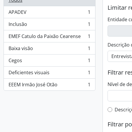
Todos
Limitar r
APADEV
1
, 1 resultados
Entidade c
Inclusão
1
, 1 resultados
EMEF Catulo da Paixão Cearense
1
, 1 resultados
Descrição 
Baixa visão
1
, 1 resultados
Cegos
1
, 1 resultados
Filtrar r
Deficientes visuais
1
, 1 resultados
Nível de d
EEEM Irmão José Otão
1
, 1 resultados
Filtro 
Descriç
Filtrar p