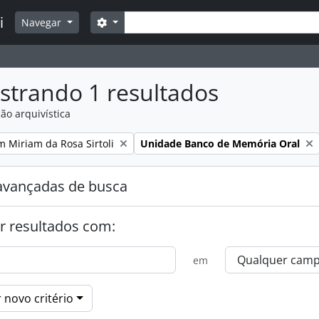
Buscar
i
Opções de busca
Navegar
strando 1 resultados
ão arquivística
:
Remover filtro:
m Miriam da Rosa Sirtoli
Unidade Banco de Memória Oral
avançadas de busca
r resultados com:
em
 novo critério