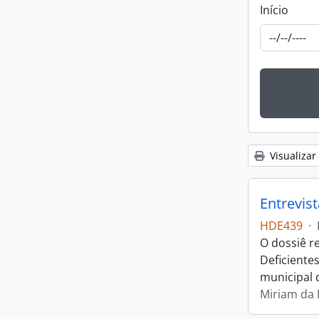
Início
Visualizar
Entrevis
HDE439
·
O dossiê r
Deficiente
municipal 
Miriam da R