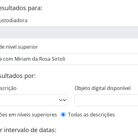
esultados para:
ustodiadora
de nível superior
esultados por:
escrição
Objeto digital disponível
de descrição de nível superior
ões em níveis superiores
Todas as descrições
or intervalo de datas: