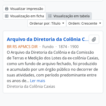
Visualizar impressão
Visualização em ficha
Visualização em tabela
Ordenar por: Título
Ordem: Crescente
Arquivo da Diretoria da Colônia Caxias e da Comissão de Terras e Medição dos Lotes da ex-Colônia Caxias
Adici
BR RS APMCS DIR
·
Fundo
·
1874 - 1900
O Arquivo da Diretoria da Colônia e da Comissão
de Terras e Medição dos Lotes da ex-colônia Caxias,
como um fundo de arquivo fechado, foi produzido
e acumulado por um órgão público no decorrer de
suas atividades, com período predominante entre
os anos de
…
Ler mais
Diretoria da Colônia Caxias