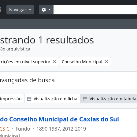
Buscar
i
Opções de busca
Navegar
strando 1 resultados
ão arquivística
:
Remover filtro:
rições em nível superior
Conselho Municipal
avançadas de busca
 impressão
Visualização em ficha
Visualização em tabela
do Conselho Municipal de Caxias do Sul
CS C
·
Fundo
·
1890-1987, 2012-2019
unicipal