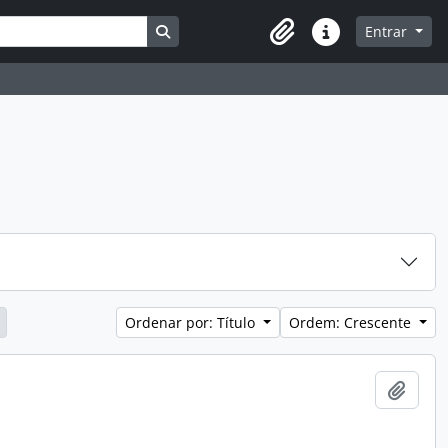
Busque na página de navegação
Entrar
Atalhos
Ordenar por: Título
Ordem: Crescente
Adici