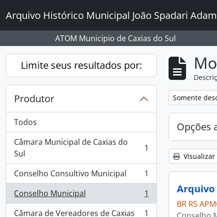
Skip to main content
Arquivo Histórico Municipal João Spadari Adam
ATOM Municipio de Caxias do Sul
Mo
Limite seus resultados por:
Descriç
Produtor
Remover filtro
Somente desc
Todos
Opções 
Câmara Municipal de Caxias do
1
, 1 resultados
Sul
Visualizar
Conselho Consultivo Municipal
1
, 1 resultados
Arquivo 
Conselho Municipal
1
, 1 resultados
BR RS APM
Câmara de Vereadores de Caxias
1
Conselho M