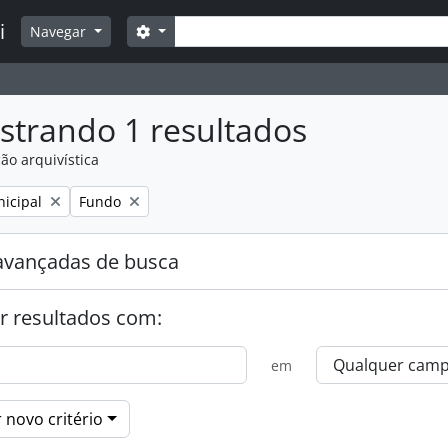
Buscar
i
Opções de busca
Navegar
strando 1 resultados
ão arquivística
:
Remover filtro:
icipal
Fundo
avançadas de busca
r resultados com:
em
 novo critério