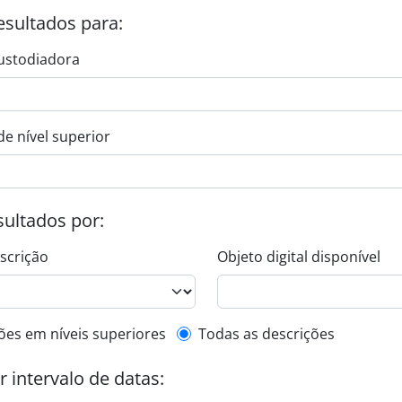
esultados para:
ustodiadora
de nível superior
esultados por:
escrição
Objeto digital disponível
de descrição de nível superior
ões em níveis superiores
Todas as descrições
or intervalo de datas: