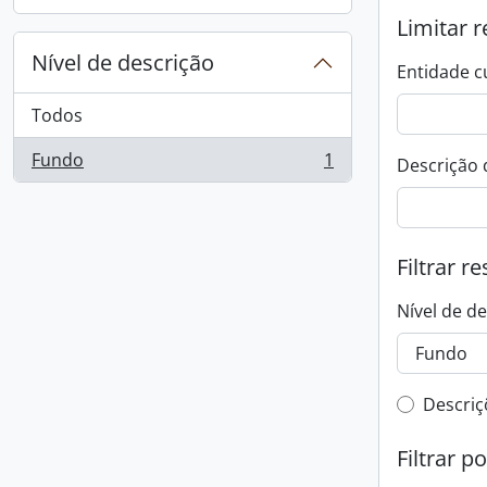
, 1 resultados
Limitar r
Nível de descrição
Entidade c
Todos
Fundo
1
Descrição 
, 1 resultados
Filtrar r
Nível de d
Filtro 
Descriç
Filtrar p