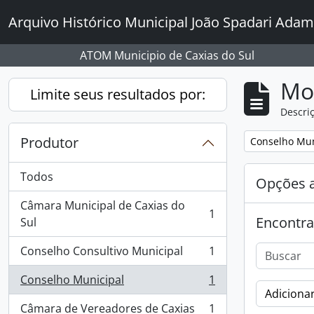
Skip to main content
Arquivo Histórico Municipal João Spadari Adam
ATOM Municipio de Caxias do Sul
Mo
Limite seus resultados por:
Descriç
Produtor
Remover filtro
Conselho Mun
Todos
Opções 
Câmara Municipal de Caxias do
1
Encontra
, 1 resultados
Sul
Conselho Consultivo Municipal
1
, 1 resultados
Conselho Municipal
1
, 1 resultados
Adicionar
Câmara de Vereadores de Caxias
1