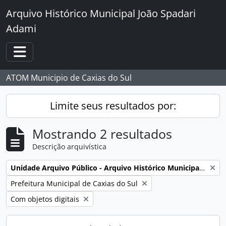
Skip to main content
Arquivo Histórico Municipal João Spadari
Adami
Toggle navigation
ATOM Municipio de Caxias do Sul
Limite seus resultados por:
Mostrando 2 resultados
Descrição arquivística
Remover filtro:
Unidade Arquivo Público - Arquivo Histórico Municipal João Spadari Adami
Remover filtro:
Prefeitura Municipal de Caxias do Sul
Remover filtro:
Com objetos digitais