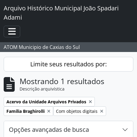
Skip to main content
Arquivo Histórico Municipal João Spadari
Adami
Toggle navigation
ATOM Municipio de Caxias do Sul
Limite seus resultados por:
Mostrando 1 resultados
Descrição arquivística
Remover filtro:
Acervo da Unidade Arquivos Privados
Remover filtro:
Remover filtro:
Família Braghirolli
Com objetos digitais
Opções avançadas de busca