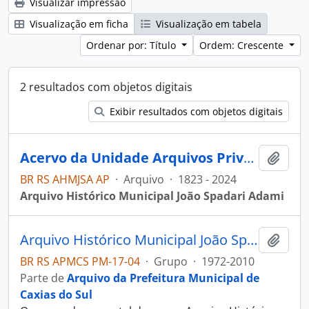
Visualizar impressão
Visualização em ficha
Visualização em tabela
Ordenar por: Título
Ordem: Crescente
2 resultados com objetos digitais
Exibir resultados com objetos digitais
Acervo da Unidade Arquivos Privados
Adici
BR RS AHMJSA AP
·
Arquivo
·
1823 - 2024
Arquivo Histórico Municipal João Spadari Adami
Arquivo Histórico Municipal João Spadari Adami
Adici
BR RS APMCS PM-17-04
·
Grupo
·
1972-2010
Parte de
Arquivo da Prefeitura Municipal de
Caxias do Sul