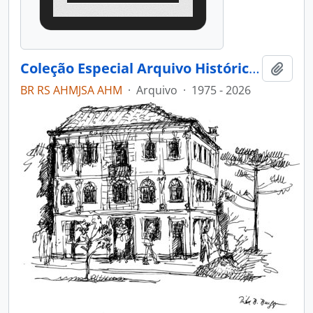
Coleção Especial Arquivo Histórico Municipal João Spadari Adami
Adici
BR RS AHMJSA AHM
·
Arquivo
·
1975 - 2026