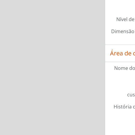
Nível de
Dimensão 
Área de 
Nome do
cus
História 