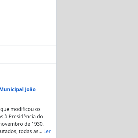
 Municipal João
 que modificou os
as à Presidência do
e novembro de 1930,
utados, todas as
…
Ler