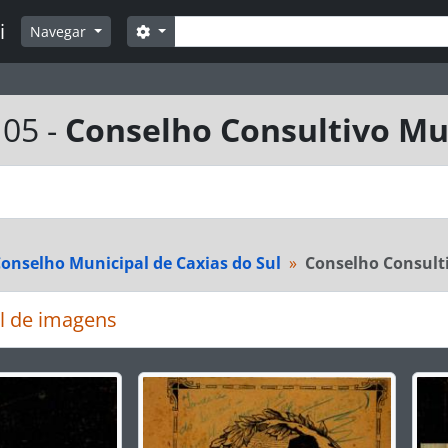
Buscar
i
Opções de busca
Navegar
05 -
Conselho Consultivo Mu
onselho Municipal de Caxias do Sul
Conselho Consult
l de imagens
rar o slide atual deste carrossel, o título da descrição ex