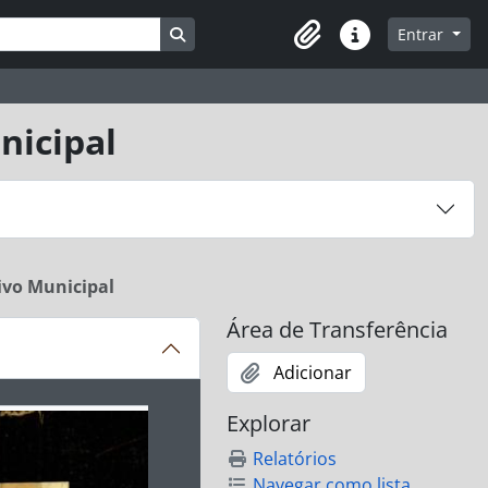
Busque na página de navegação
Entrar
Atalhos
nicipal
ivo Municipal
Área de Transferência
Adicionar
ibido no carrossel seguinte será alterado. Clicando em qualq
Explorar
Relatórios
Navegar como lista