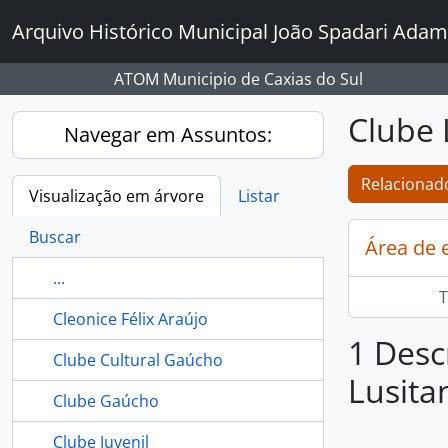
Skip to main content
Arquivo Histórico Municipal João Spadari Adam
ATOM Municipio de Caxias do Sul
Clube 
Navegar em Assuntos:
Relacionado
Visualização em árvore
Listar
Buscar
Área de 
...
T
Cleonice Félix Araújo
1 Desc
Clube Cultural Gaúcho
Lusita
Clube Gaúcho
Clube Juvenil