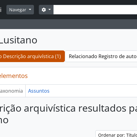
Buscar
i
Opções de busca
Navegar
Lusitano
 Descrição arquivística (1)
Relacionado Registro de auto
elementos
axonomia
Assuntos
rição arquivística resultados 
no
Ordenar por: Títu