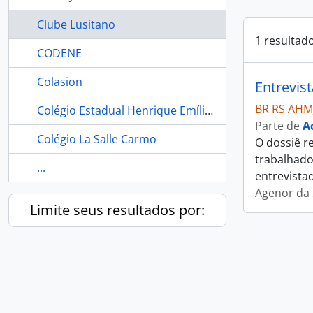
Clube Lusitano
1 resultad
CODENE
Colasion
Entrevis
BR RS AHM
Colégio Estadual Henrique Emílio Meyer
Parte de
A
Colégio La Salle Carmo
O dossiê r
trabalhado
...
entrevista
Agenor da 
Limite seus resultados por: