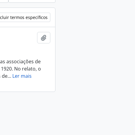
cluir termos específicos
Adicionar a área de transferência
nas associações de
1920. No relato, o
s de
…
Ler mais