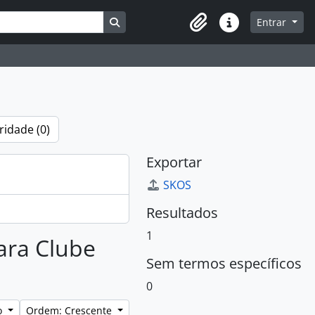
Busque na página de navegação
Entrar
Atalhos
ridade (0)
Exportar
SKOS
Resultados
1
para Clube
Sem termos específicos
0
lo
Ordem: Crescente