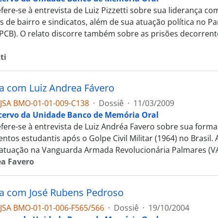
fere-se à entrevista de Luiz Pizzetti sobre sua liderança co
s de bairro e sindicatos, além de sua atuação política no P
 (PCB). O relato discorre também sobre as prisões decorren
ti
ta com Luiz Andrea Fávero
JSA BMO-01-01-009-C138
·
Dossiê
·
11/03/2009
cervo da Unidade Banco de Memória Oral
efere-se à entrevista de Luiz Andréa Favero sobre sua forma
tos estudantis após o Golpe Civil Militar (1964) no Brasil
à atuação na Vanguarda Armada Revolucionária Palmares (V
ea Favero
ta com José Rubens Pedroso
JSA BMO-01-01-006-F565/566
·
Dossiê
·
19/10/2004