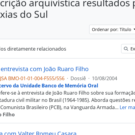
crição arquivística resultados 
axias do Sul
Ordenar por: Título
dos diretamente relacionados
Ex
entrevista com João Ruaro Filho
JSA BMO-01-01-004-F555/556
·
Dossiê
·
10/08/2004
cervo da Unidade Banco de Memória Oral
fere-se à entrevista de João Ruaro Filho sobre sua formação 
tadura civil militar no Brasil (1964-1985). Aborda questões r
 Comunista Brasileiro (PCB), na Vanguarda Armada
…
Ler ma
 Filho
ta com Valter Romeu Casara