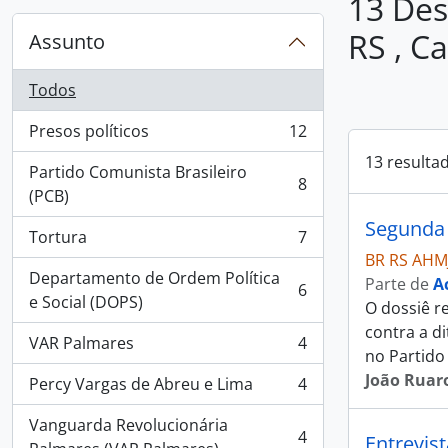
13 Des
RS , C
Assunto
Todos
Presos políticos
12
, 12 resultados
13 resulta
Partido Comunista Brasileiro
8
, 8 resultados
(PCB)
Segunda 
Tortura
7
, 7 resultados
BR RS AHM
Departamento de Ordem Política
Parte de
A
6
, 6 resultados
e Social (DOPS)
O dossiê re
contra a di
VAR Palmares
4
, 4 resultados
no Partido
João Ruaro
Percy Vargas de Abreu e Lima
4
, 4 resultados
Vanguarda Revolucionária
4
Entrevis
, 4 resultados