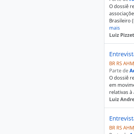
O dossiê re
associaçõe
Brasileiro
mais
Luiz Pizzet
Entrevis
BR RS AHM
Parte de
A
O dossiê r
em movimen
relativas 
Luiz Andr
Entrevis
BR RS AHM