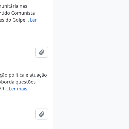
munitária nas
artido Comunista
tes do Golpe
…
Ler
Adicionar a área de transferência
ção política e atuação
. Aborda questões
AR
…
Ler mais
Adicionar a área de transferência