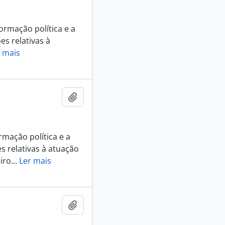
ormação política e a
es relativas à
 mais
Adicionar a área de transferência
rmação política e a
es relativas à atuação
iro
…
Ler mais
Adicionar a área de transferência