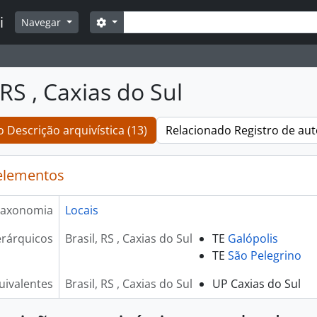
Buscar
i
Opções de busca
Navegar
 RS , Caxias do Sul
 Descrição arquivística (13)
Relacionado Registro de aut
elementos
axonomia
Locais
rárquicos
Brasil, RS , Caxias do Sul
TE
Galópolis
TE
São Pelegrino
ivalentes
Brasil, RS , Caxias do Sul
UP Caxias do Sul