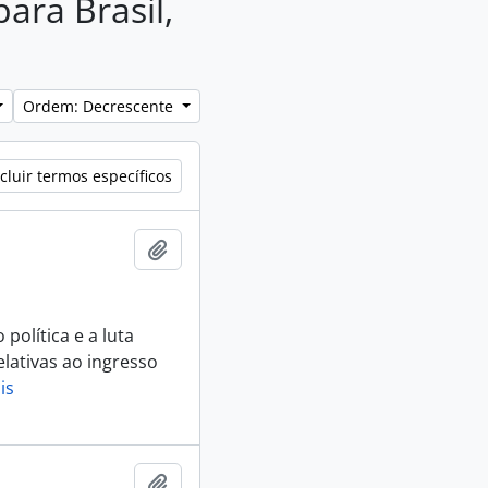
para Brasil,
Ordem: Decrescente
cluir termos específicos
Adicionar a área de transferência
política e a luta
elativas ao ingresso
is
Adicionar a área de transferência