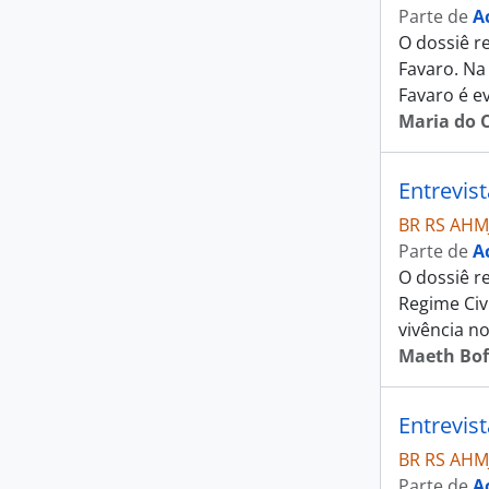
Parte de
A
O dossiê r
Favaro. Na 
Favaro é e
Maria do 
Entrevis
BR RS AHM
Parte de
A
O dossiê re
Regime Civi
vivência n
Maeth Bof
Entrevist
BR RS AHM
Parte de
A