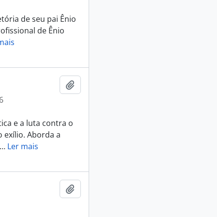
tória de seu pai Ênio
rofissional de Ênio
mais
Adicionar a área de transferência
6
ica e a luta contra o
o exílio. Aborda a
…
Ler mais
Adicionar a área de transferência