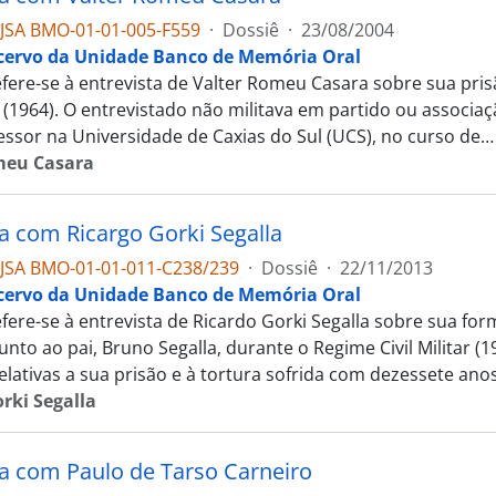
JSA BMO-01-01-005-F559
·
Dossiê
·
23/08/2004
cervo da Unidade Banco de Memória Oral
efere-se à entrevista de Valter Romeu Casara sobre sua pri
ar (1964). O entrevistado não militava em partido ou associaç
ssor na Universidade de Caxias do Sul (UCS), no curso de
meu Casara
ta com Ricargo Gorki Segalla
JSA BMO-01-01-011-C238/239
·
Dossiê
·
22/11/2013
cervo da Unidade Banco de Memória Oral
fere-se à entrevista de Ricardo Gorki Segalla sobre sua form
junto ao pai, Bruno Segalla, durante o Regime Civil Militar (
elativas a sua prisão e à tortura sofrida com dezessete ano
rki Segalla
ta com Paulo de Tarso Carneiro