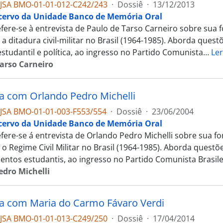
JSA BMO-01-01-012-C242/243
·
Dossiê
·
13/12/2013
cervo da Unidade Banco de Memória Oral
efere-se à entrevista de Paulo de Tarso Carneiro sobre sua f
 a ditadura civil-militar no Brasil (1964-1985). Aborda questõ
estudantil e política, ao ingresso no Partido Comunista
…
Ler
arso Carneiro
ta com Orlando Pedro Michelli
JSA BMO-01-01-003-F553/554
·
Dossiê
·
23/06/2004
cervo da Unidade Banco de Memória Oral
fere-se á entrevista de Orlando Pedro Michelli sobre sua fo
 o Regime Civil Militar no Brasil (1964-1985). Aborda questõ
ntos estudantis, ao ingresso no Partido Comunista Brasile
edro Michelli
ta com Maria do Carmo Fávaro Verdi
JSA BMO-01-01-013-C249/250
·
Dossiê
·
17/04/2014