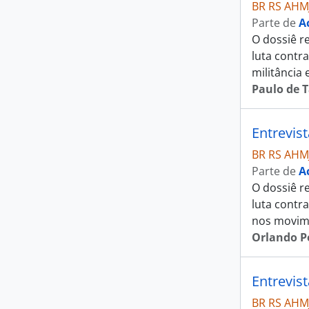
BR RS AHM
Parte de
A
O dossiê r
luta contra
militância 
Paulo de T
Entrevis
BR RS AHM
Parte de
A
O dossiê re
luta contra
nos movime
Orlando P
Entrevis
BR RS AHM