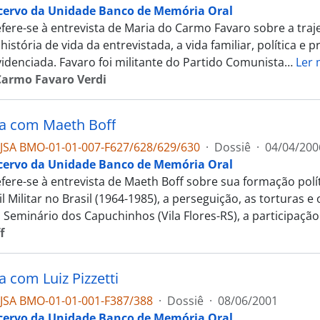
cervo da Unidade Banco de Memória Oral
efere-se à entrevista de Maria do Carmo Favaro sobre a traje
história de vida da entrevistada, a vida familiar, política e p
videnciada. Favaro foi militante do Partido Comunista
…
Ler 
Carmo Favaro Verdi
ta com Maeth Boff
JSA BMO-01-01-007-F627/628/629/630
·
Dossiê
·
04/04/200
cervo da Unidade Banco de Memória Oral
fere-se à entrevista de Maeth Boff sobre sua formação polít
l Militar no Brasil (1964-1985), a perseguição, as torturas e 
o Seminário dos Capuchinhos (Vila Flores-RS), a participação
f
a com Luiz Pizzetti
JSA BMO-01-01-001-F387/388
·
Dossiê
·
08/06/2001
cervo da Unidade Banco de Memória Oral