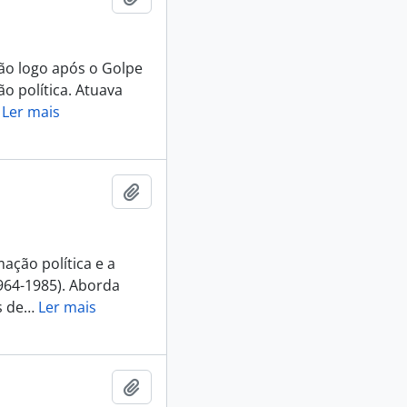
são logo após o Golpe
ão política. Atuava
…
Ler mais
Adicionar a área de transferência
ação política e a
1964-1985). Aborda
s de
…
Ler mais
Adicionar a área de transferência