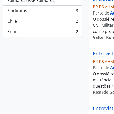
Palmares (VAR Palmares)
BR RS AHM
Sindicatos
3
Parte de
A
, 3 resultados
O dossiê r
Chile
2
, 2 resultados
Civil Milit
como profe
Exílio
2
, 2 resultados
Valter Ro
Entrevis
BR RS AHM
Parte de
A
O dossiê re
militância 
questões r
Ricardo Go
Entrevis