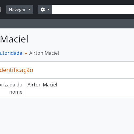
Buscar
i
Opções de busca
Navegar
 Maciel
autoridade
Airton Maciel
identificação
rizada do
Airton Maciel
nome