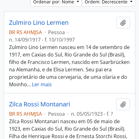
Ordenar por: Nome
Ordem: Decrescente
Zulmiro Lino Lermen
Adici
BR RS AHMJSA
·
Pessoa
·
n. 14/09/1917 - f. 10/10/1997
Zulmiro Lino Lermen nasceu em 14 de setembro de
1917, em Caxias do Sul, Rio Grande do Sul (Brasil),
filho de Francisco Lermen, nascido em Saarbrücken
na Alemanha, e de Elisa Lermen. Seu pai era
proprietário de uma cervejaria, de uma olaria e do
Moinho
…
Ler mais
Zilca Rossi Montanari
Adici
BR RS AHMJSA
·
Pessoa
·
n. 05/05/1923 - f. ?
Zilca Rossi Montanari nasceu em 05 de maio de
1923, em Caxias do Sul, Rio Grande do Sul (Brasil).
Filha de Henrique Rossi e de Ernesta Storchi Rossi,