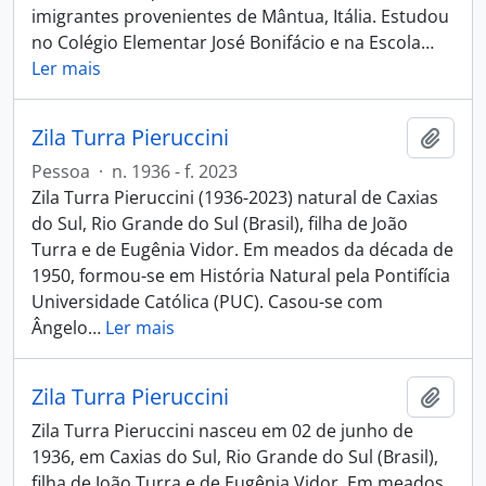
imigrantes provenientes de Mântua, Itália. Estudou
no Colégio Elementar José Bonifácio e na Escola
…
Ler mais
Zila Turra Pieruccini
Adici
Pessoa
·
n. 1936 - f. 2023
Zila Turra Pieruccini (1936-2023) natural de Caxias
do Sul, Rio Grande do Sul (Brasil), filha de João
Turra e de Eugênia Vidor. Em meados da década de
1950, formou-se em História Natural pela Pontifícia
Universidade Católica (PUC). Casou-se com
Ângelo
…
Ler mais
Zila Turra Pieruccini
Adici
Zila Turra Pieruccini nasceu em 02 de junho de
1936, em Caxias do Sul, Rio Grande do Sul (Brasil),
filha de João Turra e de Eugênia Vidor. Em meados