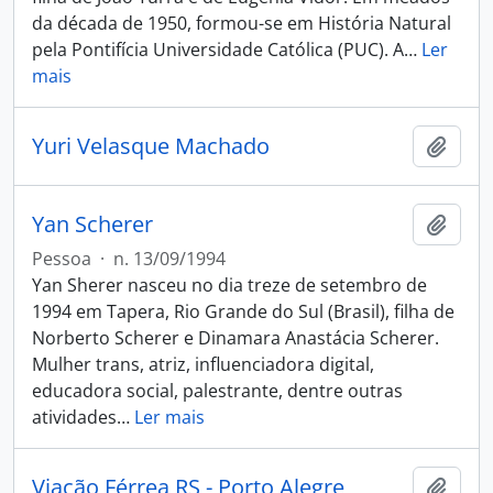
da década de 1950, formou-se em História Natural
pela Pontifícia Universidade Católica (PUC). A
…
Ler
mais
Yuri Velasque Machado
Adici
Yan Scherer
Adici
Pessoa
·
n. 13/09/1994
Yan Sherer nasceu no dia treze de setembro de
1994 em Tapera, Rio Grande do Sul (Brasil), filha de
Norberto Scherer e Dinamara Anastácia Scherer.
Mulher trans, atriz, influenciadora digital,
educadora social, palestrante, dentre outras
atividades
…
Ler mais
Viação Férrea RS - Porto Alegre
Adici