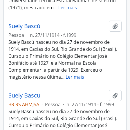
Universidade Técnica Estatal Bauman de Moscou
(1971), mestrado em
…
Ler mais
Suely Bascú
Adici
Pessoa
·
n. 27/11/1914 - f.1999
Suely Bascú nasceu no dia 27 de novembro de
1914, em Caxias do Sul, Rio Grande do Sul (Brasil).
Cursou o Primário no Colégio Elementar José
Bonifácio até 1927, e a Normal na Escola
Complementar, a partir de 1929. Exerceu o
magistério nessa última
…
Ler mais
Suely Bascu
Adici
BR RS AHMJSA
·
Pessoa
·
n. 27/11/1914 - f. 1999
Suely Bascu nasceu no dia 27 de novembro de
1914, em Caxias do Sul, Rio Grande do Sul (Brasil).
Cursou o Primário no Colégio Elementar José