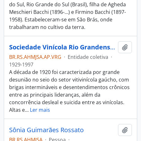
do Sul, Rio Grande do Sul (Brasil), filha de Agheda
Meschieri Bacchi (1896-…) e Firmino Bacchi (1897-
1958). Estabeleceram-se em São Brás, onde
trabalharam no cultivo da terra.
Sociedade Vinícola Rio Grandense Ltda.
Adici
BR.RS.AHMJSA.AP.VRG
·
Entidade coletiva
·
1929-1997
A década de 1920 foi caracterizada por grande
desunião no seio do setor vitivinícola gaúcho, com
brigas intermináveis e desentendimentos crônicos
entre as principais lideranças, além da
concorrência desleal e suicida entre as vinícolas.
Altas e
…
Ler mais
Sônia Guimarães Rossato
Adici
BR RS AHMJSA
·
Pessoa
·