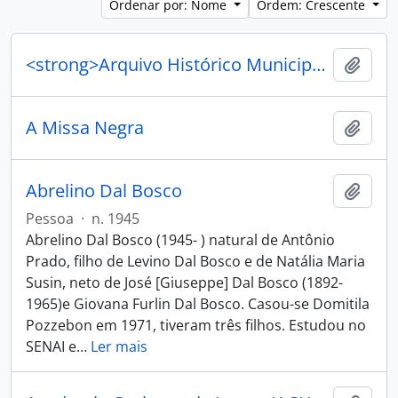
Ordenar por: Nome
Ordem: Crescente
<strong>Arquivo Histórico Municipal João Spadari Adami</strong>
Adici
A Missa Negra
Adici
Abrelino Dal Bosco
Adici
Pessoa
·
n. 1945
Abrelino Dal Bosco (1945- ) natural de Antônio
Prado, filho de Levino Dal Bosco e de Natália Maria
Susin, neto de José [Giuseppe] Dal Bosco (1892-
1965)e Giovana Furlin Dal Bosco. Casou-se Domitila
Pozzebon em 1971, tiveram três filhos. Estudou no
SENAI e
…
Ler mais